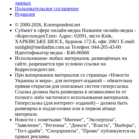
данных
Пользовательское соглашение
Редакция
© 2000-2026, Korrespondent.net
Субъект в сфере онлайн-медиа Название онлайн-медиа -
«КореспонденТ.net» Адрес: 02091, місто Київ,
ХАРКІВСЬКЕ ШОСЕ, будинок 172-Б, офіс 208/1 E-mail:
sunlight@mediadim.com.ua
Телефон: 044-205-43-00
Идентификатор медиа - R40-06068
Использование любых материалов, размещённых на
сайте, разрешается при условии ссылки на
Корреспондент.net.
При копировании материалов со страницы «Новости
Украины и мира», для интернет-изданий – обязательна
прямая открытая для поисковых систем гиперссылка.
Ссылка должна быть размещена в независимости от
полного либо частичного использования материалов.
Гиперссылка (для интернет- изданий) – должна быть
размещена в подзаголовке или в первом абзаце
материала.
Новости с пометками "Мнение", "Экспертиза",
"Заявление", "Регионы", "Деньги", "Власть", "Выборы",
"Тест-драйв", "Спецпроекты", "Промо" публикуются на
правах рекламы.