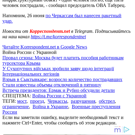
человек пострадали, - сообщил председатель ОВА Табурец.
Напомним, 26 июня
по Черкассам был нанесен ракетный
удар.
Новости от
Корреспондент.net
в Telegram. Подписывайтесь
на наш канал
https://t.me/korrespondentnet
Читайте Korrespondent.net в Google News
Война России с Украиной
Провал сезона: Москва будет платить пособия работникам
турсектора Крыма
У Сухопутних військах зробили заяву щодо інтеграції
Інтернаціональних легіонів
Взрыв в Сыктывкаре: возросло количество пострадавших
Стали известны объемы отключений в пятницу
Встреча президентов: Ермак и Рубио обсудили детали
СПЕЦТЕМА:
Война России с Украиной
ТЕГИ:
мост
,
проезд
,
Черкассы
,
разрушения
,
обстрел
,
ограничение
,
Война в Украине
,
Военные преступления
России
Если вы заметили ошибку, выделите необходимый текст и
нажмите Ctrl+Enter, чтобы сообщить об этом редакции.