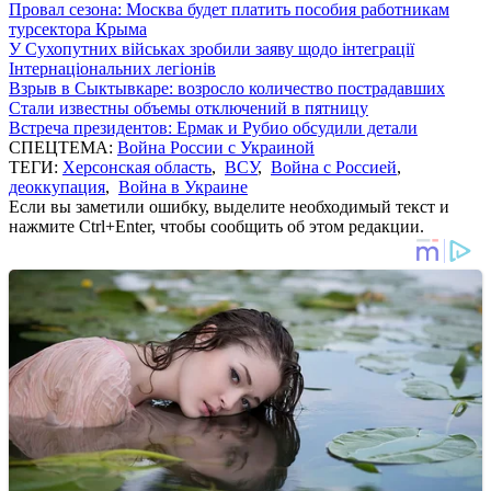
Провал сезона: Москва будет платить пособия работникам
турсектора Крыма
У Сухопутних військах зробили заяву щодо інтеграції
Інтернаціональних легіонів
Взрыв в Сыктывкаре: возросло количество пострадавших
Стали известны объемы отключений в пятницу
Встреча президентов: Ермак и Рубио обсудили детали
СПЕЦТЕМА:
Война России с Украиной
ТЕГИ:
Херсонская область
,
ВСУ
,
Война с Россией
,
деоккупация
,
Война в Украине
Если вы заметили ошибку, выделите необходимый текст и
нажмите Ctrl+Enter, чтобы сообщить об этом редакции.