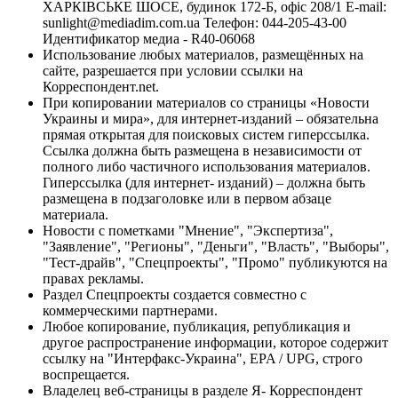
ХАРКІВСЬКЕ ШОСЕ, будинок 172-Б, офіс 208/1 E-mail:
sunlight@mediadim.com.ua
Телефон: 044-205-43-00
Идентификатор медиа - R40-06068
Использование любых материалов, размещённых на
сайте, разрешается при условии ссылки на
Корреспондент.net.
При копировании материалов со страницы «Новости
Украины и мира», для интернет-изданий – обязательна
прямая открытая для поисковых систем гиперссылка.
Ссылка должна быть размещена в независимости от
полного либо частичного использования материалов.
Гиперссылка (для интернет- изданий) – должна быть
размещена в подзаголовке или в первом абзаце
материала.
Новости с пометками "Мнение", "Экспертиза",
"Заявление", "Регионы", "Деньги", "Власть", "Выборы",
"Тест-драйв", "Спецпроекты", "Промо" публикуются на
правах рекламы.
Раздел Спецпроекты создается совместно с
коммерческими партнерами.
Любое копирование, публикация, републикация и
другое распространение информации, которое содержит
ссылку на "Интерфакс-Украина", EPA / UPG, строго
воспрещается.
Владелец веб-страницы в разделе Я- Корреспондент