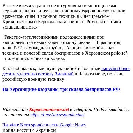
В то же время украинские штурмовики и многоцелевые
вертолеты нанесли пять авиационных ударов по скоплению
вражеской силы и военной техники в Снегиревском,
Криворожском и Бериславском районах. Результаты атаки
устанавливаются.
"Ракетно-артиллерийскими подразделениями при
выполнении огневых задач "отминусованы" 18 рашистов,
танк Т-72, ​​самоходная гаубица Акация, автомобильная
техника и полевой склад боеприпасов в Херсонском районе",
- поделились успехами воины.
Как сообщалось, накануне украинские военные
нанесли более
десяти ударов по острову Змеиный
в Черном море, поразив
российскую военную технику.
На Херсонщине взорваны три склада боеприпасов РФ
Новости от
Корреспондент.net
в Telegram. Подписывайтесь
на наш канал
https://t.me/korrespondentnet
Читайте Korrespondent.net в Google News
Война России с Украиной