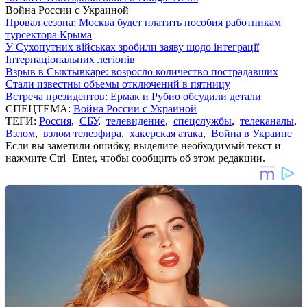
Война России с Украиной
Провал сезона: Москва будет платить пособия работникам
турсектора Крыма
У Сухопутних військах зробили заяву щодо інтеграції
Інтернаціональних легіонів
Взрыв в Сыктывкаре: возросло количество пострадавших
Стали известны объемы отключений в пятницу
Встреча президентов: Ермак и Рубио обсудили детали
СПЕЦТЕМА:
Война России с Украиной
ТЕГИ:
Россия
,
СБУ
,
телевидение
,
спецслужбы
,
телеканалы
,
Взлом
,
взлом телеэфира
,
хакерская атака
,
Война в Украине
Если вы заметили ошибку, выделите необходимый текст и
нажмите Ctrl+Enter, чтобы сообщить об этом редакции.