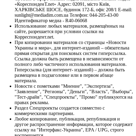
«КореспонденТ.net» Адрес: 02091, місто Київ,
ХАРКІВСЬКЕ ШОСЕ, будинок 172-Б, офіс 208/1 E-mail:
sunlight@mediadim.com.ua
Телефон: 044-205-43-00
Идентификатор медиа - R40-06068
Использование любых материалов, размещённых на
сайте, разрешается при условии ссылки на
Корреспондент.net.
При копировании материалов со страницы «Новости
Украины и мира», для интернет-изданий – обязательна
прямая открытая для поисковых систем гиперссылка.
Ссылка должна быть размещена в независимости от
полного либо частичного использования материалов.
Гиперссылка (для интернет- изданий) – должна быть
размещена в подзаголовке или в первом абзаце
материала.
Новости с пометками "Мнение", "Экспертиза",
"Заявление", "Регионы", "Деньги", "Власть", "Выборы",
"Тест-драйв", "Спецпроекты", "Промо" публикуются на
правах рекламы.
Раздел Спецпроекты создается совместно с
коммерческими партнерами.
Любое копирование, публикация, републикация и
другое распространение информации, которое содержит
ссылку на "Интерфакс-Украина", EPA / UPG, строго
воспрещается.