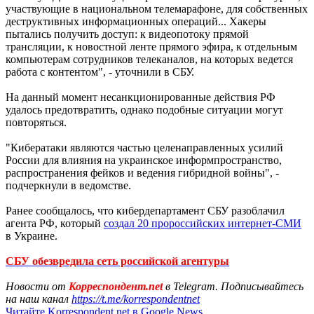
участвующие в национальном телемарафоне, для собственных
деструктивных информационных операций... Хакеры
пытались получить доступ: к видеопотоку прямой
трансляции, к новостной ленте прямого эфира, к отдельным
компьютерам сотрудников телеканалов, на которых ведется
работа с контентом", - уточнили в СБУ.
На данный момент несанкционированные действия РФ
удалось предотвратить, однако подобные ситуации могут
повторяться.
"Кибератаки являются частью целенаправленных усилий
России для влияния на украинское информпространство,
распространения фейков и ведения гибридной войны", -
подчеркнули в ведомстве.
Ранее сообщалось, что кибердепартамент СБУ разоблачил
агента РФ, который
создал 20 пророссийских интернет-СМИ
в Украине.
СБУ обезвредила сеть российской агентуры
Новости от
Корреспондент.net
в Telegram. Подписывайтесь
на наш канал
https://t.me/korrespondentnet
Читайте Korrespondent.net в Google News