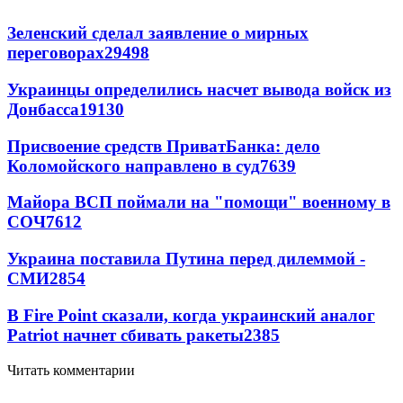
Зеленский сделал заявление о мирных
переговорах
29498
Украинцы определились насчет вывода войск из
Донбасса
19130
Присвоение средств ПриватБанка: дело
Коломойского направлено в суд
7639
Майора ВСП поймали на "помощи" военному в
СОЧ
7612
Украина поставила Путина перед дилеммой -
СМИ
2854
В Fire Point сказали, когда украинский аналог
Patriot начнет сбивать ракеты
2385
Читать комментарии