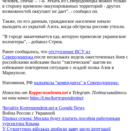
человек, сейчас – 7-8. Уехать из Северодонецка можно только
в сторону временно оккупированных территорий - других
возможностей оккупант не дает", - сообщил он.
Также, по его данным, гражданское население начало
выходить из укрытий Азота, когда обстрелы россиян утихли.
"В городе заканчивается еда, которую привозили украинские
волонтеры", - добавил Стрюк.
Ранее сообщалось, что
отступление ВСУ из
Северодонецка
после нескольких недель ожесточенных боев с
российскими войсками было "тактическим" шагом во
избежание повторения ситуации с осадой полка Азов в
Мариуполе.
Напомним, РФ
назначила "коменданта" в Северодонецке.
Новости от
Корреспондент.net
в Telegram. Подписывайтесь
на наш канал
https://t.me/korrespondentnet
Читайте Korrespondent.net в Google News
Война России с Украиной
Провал сезона: Москва будет платить пособия работникам
турсектора Крыма
У Сухопутних військах зробили заяву щодо інтеграції