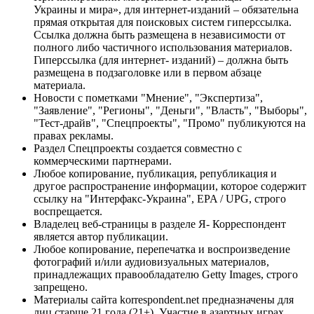
Украины и мира», для интернет-изданий – обязательна
прямая открытая для поисковых систем гиперссылка.
Ссылка должна быть размещена в независимости от
полного либо частичного использования материалов.
Гиперссылка (для интернет- изданий) – должна быть
размещена в подзаголовке или в первом абзаце
материала.
Новости с пометками "Мнение", "Экспертиза",
"Заявление", "Регионы", "Деньги", "Власть", "Выборы",
"Тест-драйв", "Спецпроекты", "Промо" публикуются на
правах рекламы.
Раздел Спецпроекты создается совместно с
коммерческими партнерами.
Любое копирование, публикация, републикация и
другое распространение информации, которое содержит
ссылку на "Интерфакс-Украина", EPA / UPG, строго
воспрещается.
Владелец веб-страницы в разделе Я- Корреспондент
является автор публикации.
Любое копирование, перепечатка и воспроизведение
фотографий и/или аудиовизуальных материалов,
принадлежащих правообладателю Getty Images, строго
запрещено.
Материалы сайта korrespondent.net предназначены для
лиц старше 21 года (21+). Участие в азартных играх