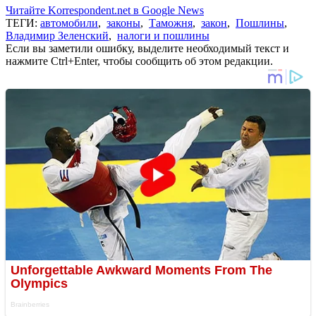
Читайте Korrespondent.net в Google News
ТЕГИ:
автомобили
,
законы
,
Таможня
,
закон
,
Пошлины
,
Владимир Зеленский
,
налоги и пошлины
Если вы заметили ошибку, выделите необходимый текст и
нажмите Ctrl+Enter, чтобы сообщить об этом редакции.