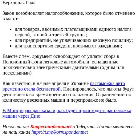
Верховная Рада.
Закон возобновляет налогообложение, которое было отменено
в марте:
для товаров, ввозимых плательщиками единого налога
первой, второй и третьей группы;
для предприятий, не уплачивающих ввозную пошлину;
для транспортных средств, ввозимых гражданами;
Вместе с тем, документ освобождает от уплаты сбора в
Пенсионный фонд легковые автомобили, оснащенные
исключительно электрическими двигателями (одним или
несколькими).
Как известно, в начале апреля в Украине
растаможка авто
временно стала бесплатной
. Планировалось, что льготы будут
действовать во время военного положения. Ограничений по
количеству ввезенных машин и перепродаже не было.
В Минцифры рассказали, как будет происходить растаможка
машин через Дию
Новости от
Корреспондент.net
в Telegram. Подписывайтесь
на наш канал
https://t.me/korrespondentnet