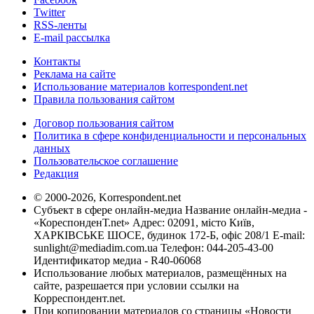
Twitter
RSS-ленты
E-mail рассылка
Контакты
Реклама на сайте
Использование материалов korrespondent.net
Правила пользования сайтом
Договор пользования сайтом
Политика в сфере конфиденциальности и персональных
данных
Пользовательское соглашение
Редакция
© 2000-2026, Korrespondent.net
Субъект в сфере онлайн-медиа Название онлайн-медиа -
«КореспонденТ.net» Адрес: 02091, місто Київ,
ХАРКІВСЬКЕ ШОСЕ, будинок 172-Б, офіс 208/1 E-mail:
sunlight@mediadim.com.ua
Телефон: 044-205-43-00
Идентификатор медиа - R40-06068
Использование любых материалов, размещённых на
сайте, разрешается при условии ссылки на
Корреспондент.net.
При копировании материалов со страницы «Новости