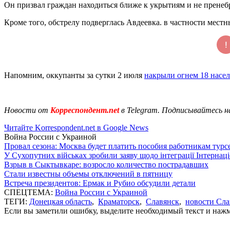
Он призвал граждан находиться ближе к укрытиям и не пренеб
Кроме того, обстрелу подверглась Авдеевка. в частности мест
Напомним, оккупанты за сутки 2 июля
накрыли огнем 18 насе
Новости от
Корреспондент.net
в Telegram. Подписывайтесь н
Читайте Korrespondent.net в Google News
Война России с Украиной
Провал сезона: Москва будет платить пособия работникам тур
У Сухопутних військах зробили заяву щодо інтеграції Інтернац
Взрыв в Сыктывкаре: возросло количество пострадавших
Стали известны объемы отключений в пятницу
Встреча президентов: Ермак и Рубио обсудили детали
СПЕЦТЕМА:
Война России с Украиной
ТЕГИ:
Донецкая область
,
Краматорск
,
Славянск
,
новости Сла
Если вы заметили ошибку, выделите необходимый текст и нажми