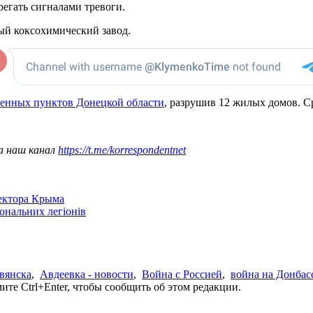
регать сигналами тревоги.
ный коксохимический завод.
ленных пунктов Донецкой области
, разрушив 12 жилых домов. С
а наш канал
https://t.me/korrespondentnet
сектора Крыма
іональних легіонів
вянска
,
Авдеевка - новости
,
Война с Россией
,
война на Донбас
те Ctrl+Enter, чтобы сообщить об этом редакции.