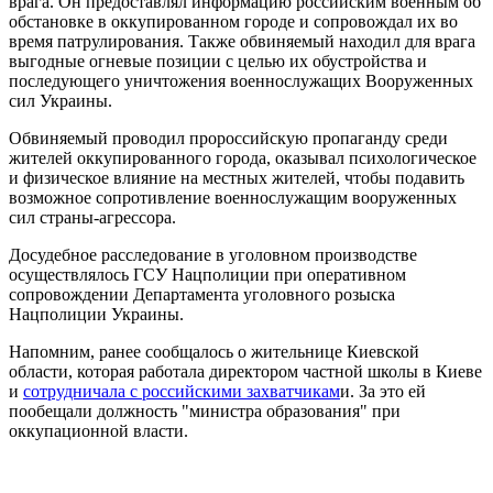
врага. Он предоставлял информацию российским военным об
обстановке в оккупированном городе и сопровождал их во
время патрулирования. Также обвиняемый находил для врага
выгодные огневые позиции с целью их обустройства и
последующего уничтожения военнослужащих Вооруженных
сил Украины.
Обвиняемый проводил пророссийскую пропаганду среди
жителей оккупированного города, оказывал психологическое
и физическое влияние на местных жителей, чтобы подавить
возможное сопротивление военнослужащим вооруженных
сил страны-агрессора.
Досудебное расследование в уголовном производстве
осуществлялось ГСУ Нацполиции при оперативном
сопровождении Департамента уголовного розыска
Нацполиции Украины.
Напомним, ранее сообщалось о жительнице Киевской
области, которая работала директором частной школы в Киеве
и
сотрудничала с российскими захватчикам
и. За это ей
пообещали должность "министра образования" при
оккупационной власти.