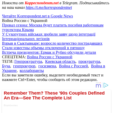
Новости от
Корреспондент.net
в Telegram. Подписывайтесь
на наш канал
https://t.me/korrespondentnet
Читайте Korrespondent.net в Google News
Война России с Украиной
Провал сезона: Москва будет платить пособия работникам
турсектора Крыма
У Сухопутних військах зробили заяву щодо інтеграції
Інтернаціональних легіонів
Взрыв в Сыктывкаре: возросло количество пострадавших
Стали известны объемы отключений в пятницу
Встреча президентов: Ермак и Рубио обсудили детали
СПЕЦТЕМА:
Война России с Украиной
ТЕГИ:
Генпрокуратура
,
Киевская область
,
прокуратура
,
Буча
,
генпрокурор
,
госизмена
,
Война с Россией
,
Война в
Украине
,
коллаборанты
Если вы заметили ошибку, выделите необходимый текст и
нажмите Ctrl+Enter, чтобы сообщить об этом редакции.