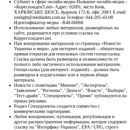
Субъект в сфере онлайн-медиа Название онлайн-медиа -
«КореспонденТ.net» Адрес: 02091, місто Київ,
ХАРКІВСЬКЕ ШОСЕ, будинок 172-Б, офіс 208/1 E-mail:
sunlight@mediadim.com.ua
Телефон: 044-205-43-00
Идентификатор медиа - R40-06068
Использование любых материалов, размещённых на
сайте, разрешается при условии ссылки на
Корреспондент.net.
При копировании материалов со страницы «Новости
Украины и мира», для интернет-изданий – обязательна
прямая открытая для поисковых систем гиперссылка.
Ссылка должна быть размещена в независимости от
полного либо частичного использования материалов.
Гиперссылка (для интернет- изданий) – должна быть
размещена в подзаголовке или в первом абзаце
материала.
Новости с пометками "Мнение", "Экспертиза",
"Заявление", "Регионы", "Деньги", "Власть", "Выборы",
"Тест-драйв", "Спецпроекты", "Промо" публикуются на
правах рекламы.
Раздел Спецпроекты создается совместно с
коммерческими партнерами.
Любое копирование, публикация, републикация и
другое распространение информации, которое содержит
ссылку на "Интерфакс-Украина", EPA / UPG, строго