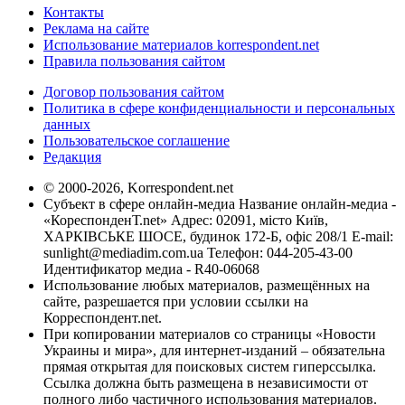
Контакты
Реклама на сайте
Использование материалов korrespondent.net
Правила пользования сайтом
Договор пользования сайтом
Политика в сфере конфиденциальности и персональных
данных
Пользовательское соглашение
Редакция
© 2000-2026, Korrespondent.net
Субъект в сфере онлайн-медиа Название онлайн-медиа -
«КореспонденТ.net» Адрес: 02091, місто Київ,
ХАРКІВСЬКЕ ШОСЕ, будинок 172-Б, офіс 208/1 E-mail:
sunlight@mediadim.com.ua
Телефон: 044-205-43-00
Идентификатор медиа - R40-06068
Использование любых материалов, размещённых на
сайте, разрешается при условии ссылки на
Корреспондент.net.
При копировании материалов со страницы «Новости
Украины и мира», для интернет-изданий – обязательна
прямая открытая для поисковых систем гиперссылка.
Ссылка должна быть размещена в независимости от
полного либо частичного использования материалов.