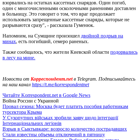
взорвались на остатках кассетных снарядов. Один погиб,
один с многочисленными осколочными ранениями доставлен
в больницу. Это говорит о том, что враг продолжает
использовать запрещенные кассетные снаряды, которые не
разрываются сразу", - рассказала Гуменюк.
Напомним, на Сумщине произошел
двойной подрыв на
минах
, есть погибший, семеро раненых.
Также сообщалось, что жители Киевской области
подорвались
в лесу на мине.
Новости от
Корреспондент.net
в Telegram. Подписывайтесь
на наш канал
https://t.me/korrespondentnet
Читайте Korrespondent.net в Google News
Война России с Украиной
Провал сезона: Москва будет платить пособия работникам
турсектора Крыма
У Сухопутних військах зробили заяву щодо інтеграції
Інтернаціональних легіонів
Взрыв в Сыктывкаре: возросло количество пострадавших
Стали известны объемы отключений в пятницу