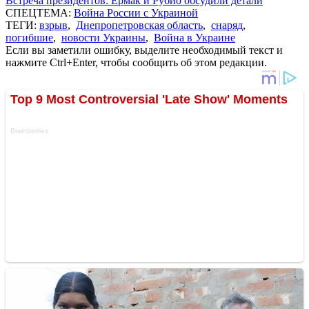
Встреча президентов: Ермак и Рубио обсудили детали
СПЕЦТЕМА:
Война России с Украиной
ТЕГИ:
взрыв
,
Днепропетровская область
,
снаряд
,
погибшие
,
новости Украины
,
Война в Украине
Если вы заметили ошибку, выделите необходимый текст и
нажмите Ctrl+Enter, чтобы сообщить об этом редакции.