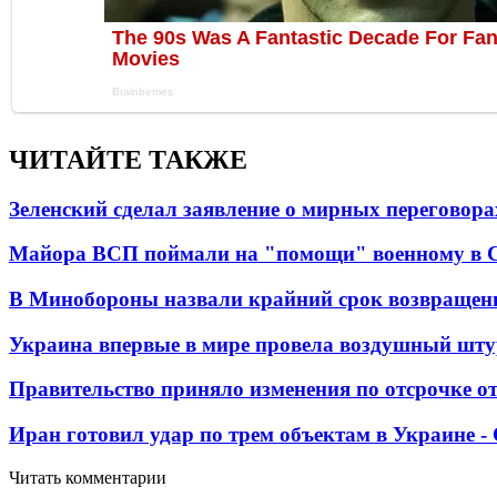
ЧИТАЙТЕ ТАКЖЕ
Зеленский сделал заявление о мирных переговора
Майора ВСП поймали на "помощи" военному в
В Минобороны назвали крайний срок возвращен
Украина впервые в мире провела воздушный шту
Правительство приняло изменения по отсрочке о
Иран готовил удар по трем объектам в Украине 
Читать комментарии