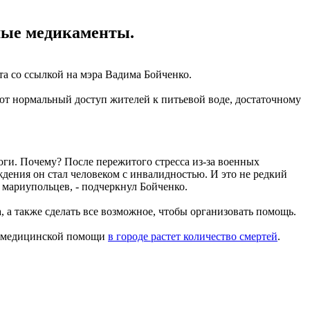
имые медикаменты.
та со ссылкой на мэра Вадима Бойченко.
ют нормальный доступ жителей к питьевой воде, достаточному
оги. Почему? После пережитого стресса из-за военных
дения он стал человеком с инвалидностью. И это не редкий
 мариупольцев, - подчеркнул Бойченко.
 а также сделать все возможное, чтобы организовать помощь.
ой медицинской помощи
в городе растет количество смертей
.