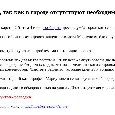
 так как в городе отсутствуют необход
карств. Об этом 4 июля
сообщила
пресс-служба городского сове
 их пособники, самопровозглашенные власти Мариуполя, блокиру
том, туберкулезом и проблемами щитовидной железы.
ртсмену - два метра ростом и 120 кг веса - ампутировали две н
ия в городе необходимых медикаментов и медицинского сопровож
ция конечностей. "Быстрые решения", которые калечат и убивают
манитарной катастрофе в Мариуполе и геноциду жителей города,
люди падают в обморок прямо на улицах. Из-за отсутствия скор
ктов - разведка
а наш канал
https://t.me/korrespondentnet