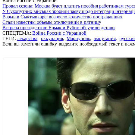
Война России с Украиной
Провал сезона: Москва будет платить пособия работникам тур
У Сухопутних військах зробили заяву щодо інтеграції Інтернац
Взрыв в Сыктывкаре: возросло количество пострадавших
Стали известны объемы отключений в пятницу
Встреча президентов: Ермак и Рубио обсудили детали
СПЕЦТЕМА:
Война России с Украиной
ТЕГИ:
лекарства
,
оккупация
,
Мариуполь
,
ампутация
,
русски
Если вы заметили ошибку, выделите необходимый текст и нажми