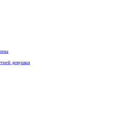
роны
етней девушки