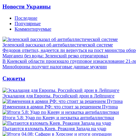
Новости Украины
Последние
Популярные
Комментируемые
Зеленский рассказал об антибаллистической системе
Федоров ответил, надеется ли вернуться на пост министра обо
Марганец без воды: Зеленский резко отреагировал
В Киевской области произошло групповое изнасилование 21-л
Минобороны получит налоговые данные мужчин
Сюжеты
Эскалация для Европы. Российский дрон в Лейпциге
Изменения в армии РФ: что стоит за решением Путина
Итоги 5.8: Удар по Киеву и нехватка антибаллистики
Пытаются взломать Киев. Реакция Запада на удар