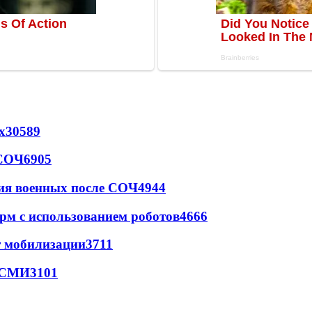
х
30589
 СОЧ
6905
ия военных после СОЧ
4944
рм с использованием роботов
4666
т мобилизации
3711
- СМИ
3101