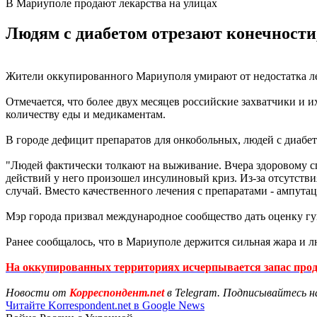
В Мариуполе продают лекарства на улицах
Людям с диабетом отрезают конечности,
Жители оккупированного Мариуполя умирают от недостатка ле
Отмечается, что более двух месяцев российские захватчики и
количеству еды и медикаментам.
В городе дефицит препаратов для онкобольных, людей с диабе
"Людей фактически толкают на выживание. Вчера здоровому спо
действий у него произошел инсулиновый криз. Из-за отсутств
случай. Вместо качественного лечения с препаратами - ампута
Мэр города призвал международное сообщество дать оценку гу
Ранее сообщалось, что в Мариуполе держится сильная жара и 
На оккупированных территориях исчерпывается запас проду
Новости от
Корреспондент.net
в Telegram. Подписывайтесь н
Читайте Korrespondent.net в Google News