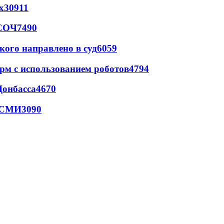
х
30911
 СОЧ
7490
кого направлено в суд
6059
рм с использованием роботов
4794
Донбасса
4670
- СМИ
3090