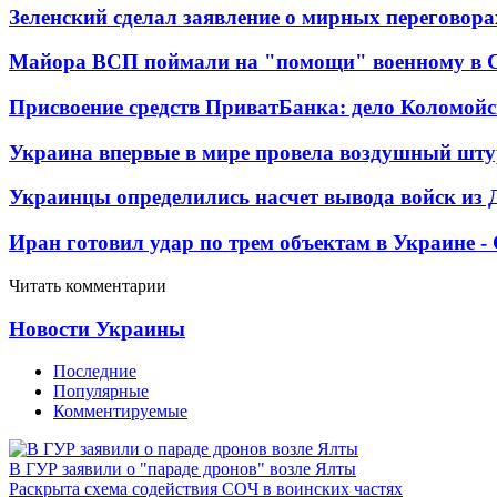
Зеленский сделал заявление о мирных переговора
Майора ВСП поймали на "помощи" военному в
Присвоение средств ПриватБанка: дело Коломойс
Украина впервые в мире провела воздушный шту
Украинцы определились насчет вывода войск из 
Иран готовил удар по трем объектам в Украине 
Читать комментарии
Новости Украины
Последние
Популярные
Комментируемые
В ГУР заявили о "параде дронов" возле Ялты
Раскрыта схема содействия СОЧ в воинских частях