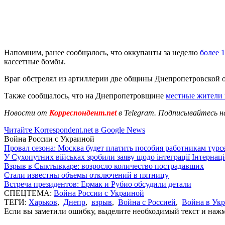
Напомним, ранее сообщалось, что оккупанты за неделю
более 
кассетные бомбы.
Враг обстрелял из артиллерии две общины Днепропетровской 
Также сообщалось, что на Днепропетровщине
местные жители 
Новости от
Корреспондент.net
в Telegram. Подписывайтесь н
Читайте Korrespondent.net в Google News
Война России с Украиной
Провал сезона: Москва будет платить пособия работникам тур
У Сухопутних військах зробили заяву щодо інтеграції Інтернац
Взрыв в Сыктывкаре: возросло количество пострадавших
Стали известны объемы отключений в пятницу
Встреча президентов: Ермак и Рубио обсудили детали
СПЕЦТЕМА:
Война России с Украиной
ТЕГИ:
Харьков
,
Днепр
,
взрыв
,
Война с Россией
,
Война в Ук
Если вы заметили ошибку, выделите необходимый текст и нажми