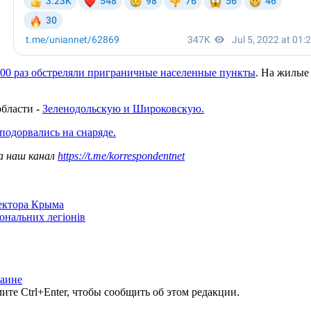
100 раз обстреляли приграничные населенные пункты
. На жилые
области -
Зеленодольскую и Широковскую.
подорвались на снаряде.
а наш канал
https://t.me/korrespondentnet
сектора Крыма
іональних легіонів
раине
те Ctrl+Enter, чтобы сообщить об этом редакции.