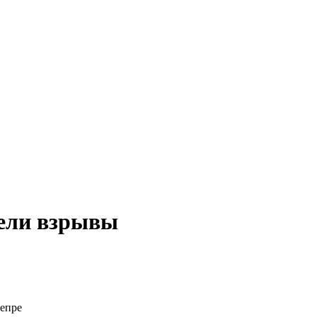
мели взрывы
непре