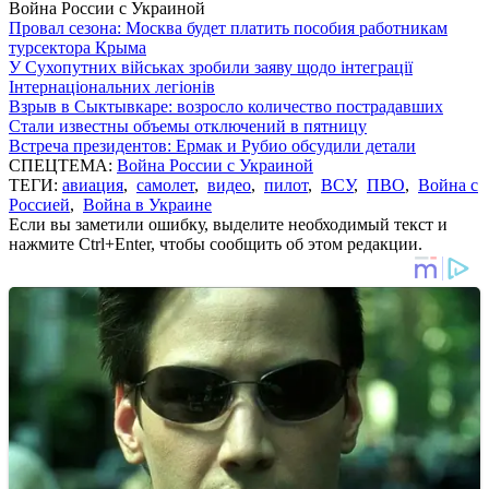
Война России с Украиной
Провал сезона: Москва будет платить пособия работникам
турсектора Крыма
У Сухопутних військах зробили заяву щодо інтеграції
Інтернаціональних легіонів
Взрыв в Сыктывкаре: возросло количество пострадавших
Стали известны объемы отключений в пятницу
Встреча президентов: Ермак и Рубио обсудили детали
СПЕЦТЕМА:
Война России с Украиной
ТЕГИ:
авиация
,
самолет
,
видео
,
пилот
,
ВСУ
,
ПВО
,
Война с
Россией
,
Война в Украине
Если вы заметили ошибку, выделите необходимый текст и
нажмите Ctrl+Enter, чтобы сообщить об этом редакции.