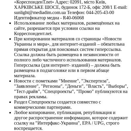
«КореспонденТ.net» Адрес: 02091, місто Київ,
ХАРКІВСЬКЕ ШОСЕ, будинок 172-Б, офіс 208/1 E-mail:
sunlight@mediadim.com.ua
Телефон: 044-205-43-00
Идентификатор медиа - R40-06068
Использование любых материалов, размещённых на
сайте, разрешается при условии ссылки на
Корреспондент.net.
При копировании материалов со страницы «Новости
Украины и мира», для интернет-изданий – обязательна
прямая открытая для поисковых систем гиперссылка.
Ссылка должна быть размещена в независимости от
полного либо частичного использования материалов.
Гиперссылка (для интернет- изданий) – должна быть
размещена в подзаголовке или в первом абзаце
материала.
Новости с пометками "Мнение", "Экспертиза",
"Заявление", "Регионы", "Деньги", "Власть", "Выборы",
"Тест-драйв", "Спецпроекты", "Промо" публикуются на
правах рекламы.
Раздел Спецпроекты создается совместно с
коммерческими партнерами.
Любое копирование, публикация, републикация и
другое распространение информации, которое содержит
ссылку на "Интерфакс-Украина", EPA / UPG, строго
воспрещается.