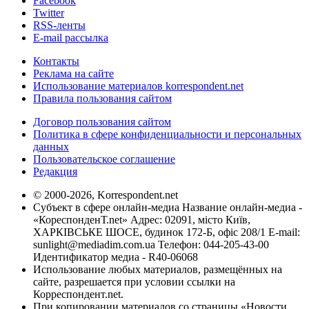
Facebook
Twitter
RSS-ленты
E-mail рассылка
Контакты
Реклама на сайте
Использование материалов korrespondent.net
Правила пользования сайтом
Договор пользования сайтом
Политика в сфере конфиденциальности и персональных
данных
Пользовательское соглашение
Редакция
© 2000-2026, Korrespondent.net
Субъект в сфере онлайн-медиа Название онлайн-медиа -
«КореспонденТ.net» Адрес: 02091, місто Київ,
ХАРКІВСЬКЕ ШОСЕ, будинок 172-Б, офіс 208/1 E-mail:
sunlight@mediadim.com.ua
Телефон: 044-205-43-00
Идентификатор медиа - R40-06068
Использование любых материалов, размещённых на
сайте, разрешается при условии ссылки на
Корреспондент.net.
При копировании материалов со страницы «Новости