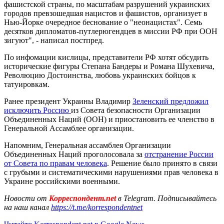
фашистской страны, по масштабам разрушений украинских
городов превзошедшая нацистов и фашистов, организует в
Нью-Йорке очередное беснование о "неонацистах". Семь
десятков дипломатов-путлерюгендцев в миссии РФ при ООН
зигуют", - написал постпред.
По инфомации кислицы, представители РФ хотят обсудить
исторические фигуры Степана Бандеры и Романа Шухевича,
Революцию Достоинства, любовь украинских бойцов к
татуировкам.
Ранее президент Украины Владимир
Зеленский предложил
исключить Россию
из Совета безопасности Организации
Объединенных Наций (ООН) и приостановить ее членство в
Генеральной Ассамблее организации.
Напомним, Генеральная ассамблея Организации
Объединенных Наций проголосовала за
отстранение России
от Совета по правам человека
. Решение было принято в связи
с грубыми и систематическими нарушениями прав человека в
Украине российскими военными.
Новости от
Корреспондент.net
в Telegram. Подписывайтесь
на наш канал
https://t.me/korrespondentnet