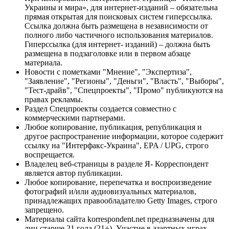
Украины и мира», для интернет-изданий – обязательна
прямая открытая для поисковых систем гиперссылка.
Ссылка должна быть размещена в независимости от
полного либо частичного использования материалов.
Гиперссылка (для интернет- изданий) – должна быть
размещена в подзаголовке или в первом абзаце
материала.
Новости с пометками "Мнение", "Экспертиза",
"Заявление", "Регионы", "Деньги", "Власть", "Выборы",
"Тест-драйв", "Спецпроекты", "Промо" публикуются на
правах рекламы.
Раздел Спецпроекты создается совместно с
коммерческими партнерами.
Любое копирование, публикация, републикация и
другое распространение информации, которое содержит
ссылку на "Интерфакс-Украина", EPA / UPG, строго
воспрещается.
Владелец веб-страницы в разделе Я- Корреспондент
является автор публикации.
Любое копирование, перепечатка и воспроизведение
фотографий и/или аудиовизуальных материалов,
принадлежащих правообладателю Getty Images, строго
запрещено.
Материалы сайта korrespondent.net предназначены для
лиц старше 21 года (21+). Участие в азартных играх