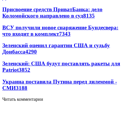
Присвоение средств ПриватБанка: дело
Коломойского направлено в суд
8135
ВСУ получили новое снаряжение Бундесвера:
что входит в комплект
7343
Зеленский оценил гарантии США и судьбу
Донбасса
4290
Зеленский: США будут поставлять ракеты для
Patriot
3852
Украина поставила Путина перед дилеммой -
СМИ
3188
Читать комментарии