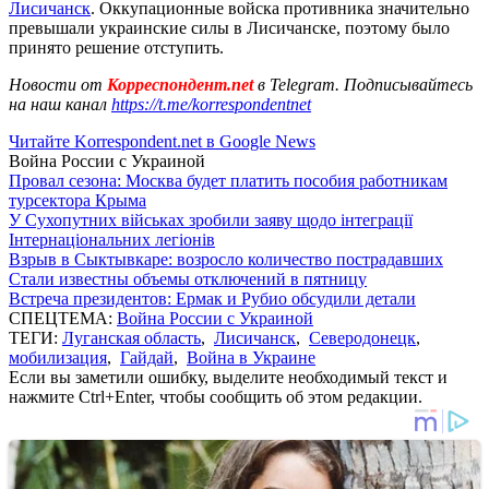
Лисичанск
. Оккупационные войска противника значительно
превышали украинские силы в Лисичанске, поэтому было
принято решение отступить.
Новости от
Корреспондент.net
в Telegram. Подписывайтесь
на наш канал
https://t.me/korrespondentnet
Читайте Korrespondent.net в Google News
Война России с Украиной
Провал сезона: Москва будет платить пособия работникам
турсектора Крыма
У Сухопутних військах зробили заяву щодо інтеграції
Інтернаціональних легіонів
Взрыв в Сыктывкаре: возросло количество пострадавших
Стали известны объемы отключений в пятницу
Встреча президентов: Ермак и Рубио обсудили детали
СПЕЦТЕМА:
Война России с Украиной
ТЕГИ:
Луганская область
,
Лисичанск
,
Северодонецк
,
мобилизация
,
Гайдай
,
Война в Украине
Если вы заметили ошибку, выделите необходимый текст и
нажмите Ctrl+Enter, чтобы сообщить об этом редакции.