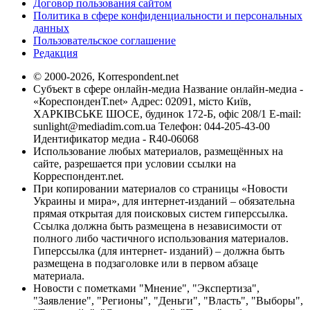
Договор пользования сайтом
Политика в сфере конфиденциальности и персональных
данных
Пользовательское соглашение
Редакция
© 2000-2026, Korrespondent.net
Субъект в сфере онлайн-медиа Название онлайн-медиа -
«КореспонденТ.net» Адрес: 02091, місто Київ,
ХАРКІВСЬКЕ ШОСЕ, будинок 172-Б, офіс 208/1 E-mail:
sunlight@mediadim.com.ua
Телефон: 044-205-43-00
Идентификатор медиа - R40-06068
Использование любых материалов, размещённых на
сайте, разрешается при условии ссылки на
Корреспондент.net.
При копировании материалов со страницы «Новости
Украины и мира», для интернет-изданий – обязательна
прямая открытая для поисковых систем гиперссылка.
Ссылка должна быть размещена в независимости от
полного либо частичного использования материалов.
Гиперссылка (для интернет- изданий) – должна быть
размещена в подзаголовке или в первом абзаце
материала.
Новости с пометками "Мнение", "Экспертиза",
"Заявление", "Регионы", "Деньги", "Власть", "Выборы",