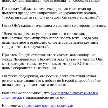
повестку. Его вызывает "новая родина"", - сообщил Гайдай.
По словам Гайдая, за счет северодончан и лисичан враг
пытается преодолеть сопротивление украинских бойцов,
"чтобы завершить выполнение хотя бы какого-то задания".
Глава ОВА ожидает очередного усиления со стороны россиян.
"Воевать на равных условиях они не в состоянии,
пятикратное преимущество использовать тоже. Когда оно
десятикратное и разрешено стирать с лица земли крупные
города – что-то получается".
При этом Гайдай отметил, что захватить автосообщение
между Лисичанском и Бахмутом оккупантам не удается. Они
контролируют только те участки, от которых ВСУ отошли на
новые оборонительные позиции.
Он также подчеркнул, что россияне уже отметили захват
региона, приравняв это к победе во Второй мировой войне,
но на границу области так и не вышли.
Ранее также сообщалось, что
оккупанты вывозят жителей
Лисичанска
в фильтрационные лагеря.
Напомним,
украинские военные покинули