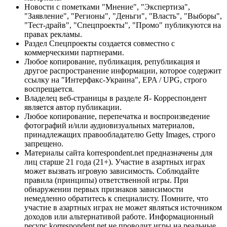
Новости с пометками "Мнение", "Экспертиза",
"Заявление", "Регионы", "Деньги", "Власть", "Выборы",
"Тест-драйв", "Спецпроекты", "Промо" публикуются на
правах рекламы.
Раздел Спецпроекты создается совместно с
коммерческими партнерами.
Любое копирование, публикация, републикация и
другое распространение информации, которое содержит
ссылку на "Интерфакс-Украина", EPA / UPG, строго
воспрещается.
Владелец веб-страницы в разделе Я- Корреспондент
является автор публикации.
Любое копирование, перепечатка и воспроизведение
фотографий и/или аудиовизуальных материалов,
принадлежащих правообладателю Getty Images, строго
запрещено.
Материалы сайта korrespondent.net предназначены для
лиц старше 21 года (21+). Участие в азартных играх
может вызвать игровую зависимость. Соблюдайте
правила (принципы) ответственной игры. При
обнаружении первых признаков зависимости
немедленно обратитесь к специалисту. Помните, что
участие в азартных играх не может являться источником
доходов или альтернативой работе. Информационный
ресурс korrespondent.net не проводит игры на реальные