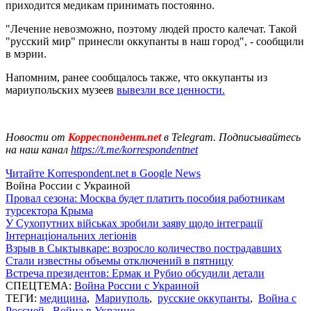
приходится медикам принимать постоянно.
"Лечение невозможно, поэтому людей просто калечат. Такой
"русский мир" принесли оккупанты в наш город", - сообщили
в мэрии.
Напомним, ранее сообщалось также, что оккупанты из
мариупольских музеев
вывезли все ценности.
Новости от
Корреспондент.net
в Telegram. Подписывайтесь
на наш канал
https://t.me/korrespondentnet
Читайте Korrespondent.net в Google News
Война России с Украиной
Провал сезона: Москва будет платить пособия работникам
турсектора Крыма
У Сухопутних військах зробили заяву щодо інтеграції
Інтернаціональних легіонів
Взрыв в Сыктывкаре: возросло количество пострадавших
Стали известны объемы отключений в пятницу
Встреча президентов: Ермак и Рубио обсудили детали
СПЕЦТЕМА:
Война России с Украиной
ТЕГИ:
медицина
,
Мариуполь
,
русские оккупанты
,
Война с
Россией
,
Война в Украине