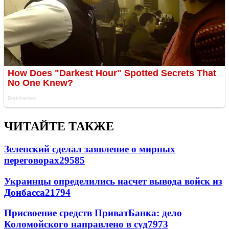
ЧИТАЙТЕ ТАКЖЕ
Зеленский сделал заявление о мирных
переговорах
29585
Украинцы определились насчет вывода войск из
Донбасса
21794
Присвоение средств ПриватБанка: дело
Коломойского направлено в суд
7973