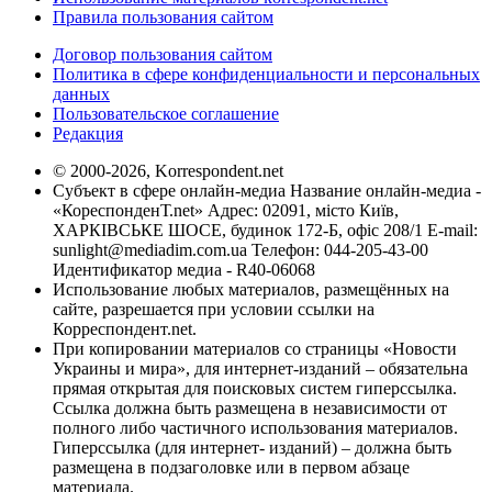
Правила пользования сайтом
Договор пользования сайтом
Политика в сфере конфиденциальности и персональных
данных
Пользовательское соглашение
Редакция
© 2000-2026, Korrespondent.net
Субъект в сфере онлайн-медиа Название онлайн-медиа -
«КореспонденТ.net» Адрес: 02091, місто Київ,
ХАРКІВСЬКЕ ШОСЕ, будинок 172-Б, офіс 208/1 E-mail:
sunlight@mediadim.com.ua
Телефон: 044-205-43-00
Идентификатор медиа - R40-06068
Использование любых материалов, размещённых на
сайте, разрешается при условии ссылки на
Корреспондент.net.
При копировании материалов со страницы «Новости
Украины и мира», для интернет-изданий – обязательна
прямая открытая для поисковых систем гиперссылка.
Ссылка должна быть размещена в независимости от
полного либо частичного использования материалов.
Гиперссылка (для интернет- изданий) – должна быть
размещена в подзаголовке или в первом абзаце
материала.