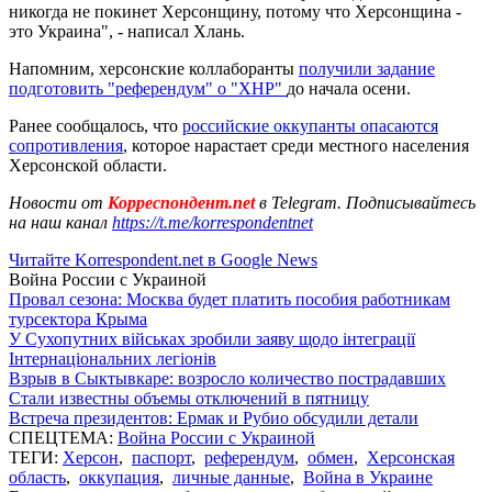
никогда не покинет Херсонщину, потому что Херсонщина -
это Украина", - написал Хлань.
Напомним, херсонские коллаборанты
получили задание
подготовить "референдум" о "ХНР"
до начала осени.
Ранее сообщалось, что
российские оккупанты опасаются
сопротивления
, которое нарастает среди местного населения
Херсонской области.
Новости от
Корреспондент.net
в Telegram. Подписывайтесь
на наш канал
https://t.me/korrespondentnet
Читайте Korrespondent.net в Google News
Война России с Украиной
Провал сезона: Москва будет платить пособия работникам
турсектора Крыма
У Сухопутних військах зробили заяву щодо інтеграції
Інтернаціональних легіонів
Взрыв в Сыктывкаре: возросло количество пострадавших
Стали известны объемы отключений в пятницу
Встреча президентов: Ермак и Рубио обсудили детали
СПЕЦТЕМА:
Война России с Украиной
ТЕГИ:
Херсон
,
паспорт
,
референдум
,
обмен
,
Херсонская
область
,
оккупация
,
личные данные
,
Война в Украине