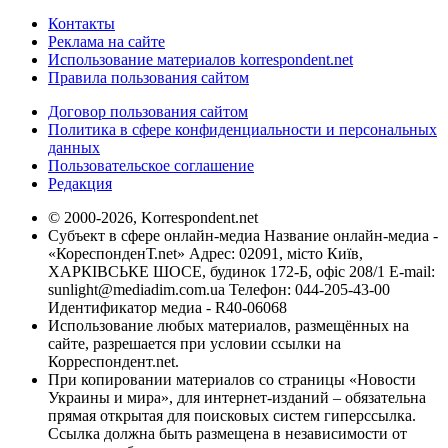
Контакты
Реклама на сайте
Использование материалов korrespondent.net
Правила пользования сайтом
Договор пользования сайтом
Политика в сфере конфиденциальности и персональных
данных
Пользовательское соглашение
Редакция
© 2000-2026, Korrespondent.net
Субъект в сфере онлайн-медиа Название онлайн-медиа -
«КореспонденТ.net» Адрес: 02091, місто Київ,
ХАРКІВСЬКЕ ШОСЕ, будинок 172-Б, офіс 208/1 E-mail:
sunlight@mediadim.com.ua
Телефон: 044-205-43-00
Идентификатор медиа - R40-06068
Использование любых материалов, размещённых на
сайте, разрешается при условии ссылки на
Корреспондент.net.
При копировании материалов со страницы «Новости
Украины и мира», для интернет-изданий – обязательна
прямая открытая для поисковых систем гиперссылка.
Ссылка должна быть размещена в независимости от