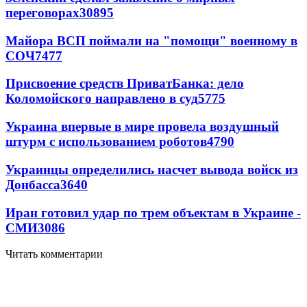
переговорах
30895
Майора ВСП поймали на "помощи" военному в
СОЧ
7477
Присвоение средств ПриватБанка: дело
Коломойского направлено в суд
5775
Украина впервые в мире провела воздушный
штурм с использованием роботов
4790
Украинцы определились насчет вывода войск из
Донбасса
3640
Иран готовил удар по трем объектам в Украине -
СМИ
3086
Читать комментарии