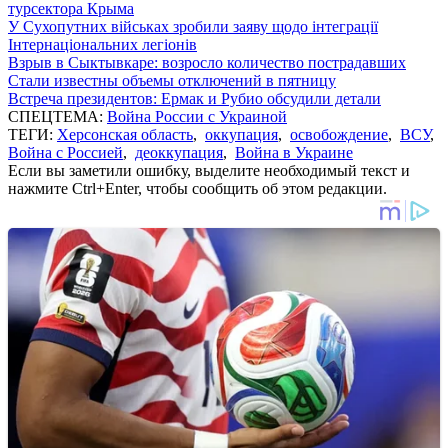
турсектора Крыма
У Сухопутних військах зробили заяву щодо інтеграції
Інтернаціональних легіонів
Взрыв в Сыктывкаре: возросло количество пострадавших
Стали известны объемы отключений в пятницу
Встреча президентов: Ермак и Рубио обсудили детали
СПЕЦТЕМА:
Война России с Украиной
ТЕГИ:
Херсонская область
,
оккупация
,
освобождение
,
ВСУ
,
Война с Россией
,
деоккупация
,
Война в Украине
Если вы заметили ошибку, выделите необходимый текст и
нажмите Ctrl+Enter, чтобы сообщить об этом редакции.