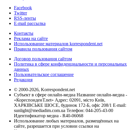
Facebook
Twitter
RSS-ленты
E-mail рассылка
Контакты
Реклама на сайте
Использование материалов korrespondent.net
Правила пользования сайтом
Договор пользования сайтом
Политика в сфере конфиденциальности и персональных
данных
Пользовательское соглашение
Редакция
© 2000-2026, Korrespondent.net
Субъект в сфере онлайн-медиа Название онлайн-медиа -
«КореспонденТ.net» Адрес: 02091, місто Київ,
ХАРКІВСЬКЕ ШОСЕ, будинок 172-Б, офіс 208/1 E-mail:
sunlight@mediadim.com.ua
Телефон: 044-205-43-00
Идентификатор медиа - R40-06068
Использование любых материалов, размещённых на
сайте, разрешается при условии ссылки на