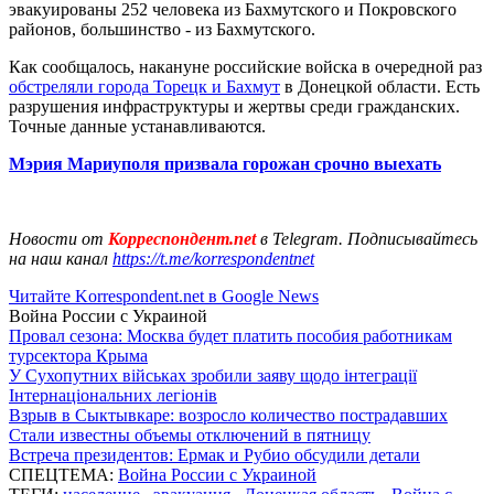
эвакуированы 252 человека из Бахмутского и Покровского
районов, большинство - из Бахмутского.
Как сообщалось, накануне российские войска в очередной раз
обстреляли города Торецк и Бахмут
в Донецкой области. Есть
разрушения инфраструктуры и жертвы среди гражданских.
Точные данные устанавливаются.
Мэрия Мариуполя призвала горожан срочно выехать
Новости от
Корреспондент.net
в Telegram. Подписывайтесь
на наш канал
https://t.me/korrespondentnet
Читайте Korrespondent.net в Google News
Война России с Украиной
Провал сезона: Москва будет платить пособия работникам
турсектора Крыма
У Сухопутних військах зробили заяву щодо інтеграції
Інтернаціональних легіонів
Взрыв в Сыктывкаре: возросло количество пострадавших
Стали известны объемы отключений в пятницу
Встреча президентов: Ермак и Рубио обсудили детали
СПЕЦТЕМА:
Война России с Украиной