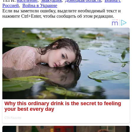
ТЕГИ:
население
,
эвакуация
,
Донецкая область
,
Война с
Россией
,
Война в Украине
Если вы заметили ошибку, выделите необходимый текст и
нажмите Ctrl+Enter, чтобы сообщить об этом редакции.