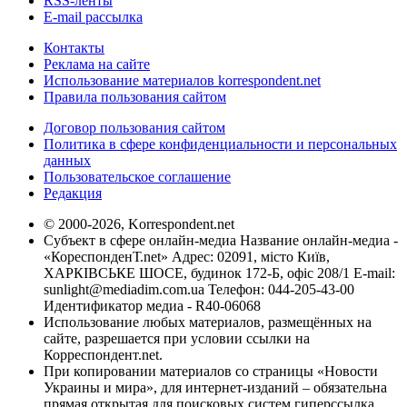
RSS-ленты
E-mail рассылка
Контакты
Реклама на сайте
Использование материалов korrespondent.net
Правила пользования сайтом
Договор пользования сайтом
Политика в сфере конфиденциальности и персональных
данных
Пользовательское соглашение
Редакция
© 2000-2026, Korrespondent.net
Субъект в сфере онлайн-медиа Название онлайн-медиа -
«КореспонденТ.net» Адрес: 02091, місто Київ,
ХАРКІВСЬКЕ ШОСЕ, будинок 172-Б, офіс 208/1 E-mail:
sunlight@mediadim.com.ua
Телефон: 044-205-43-00
Идентификатор медиа - R40-06068
Использование любых материалов, размещённых на
сайте, разрешается при условии ссылки на
Корреспондент.net.
При копировании материалов со страницы «Новости
Украины и мира», для интернет-изданий – обязательна
прямая открытая для поисковых систем гиперссылка.