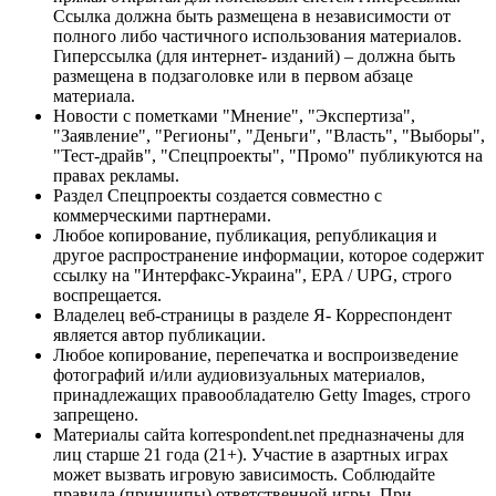
Ссылка должна быть размещена в независимости от
полного либо частичного использования материалов.
Гиперссылка (для интернет- изданий) – должна быть
размещена в подзаголовке или в первом абзаце
материала.
Новости с пометками "Мнение", "Экспертиза",
"Заявление", "Регионы", "Деньги", "Власть", "Выборы",
"Тест-драйв", "Спецпроекты", "Промо" публикуются на
правах рекламы.
Раздел Спецпроекты создается совместно с
коммерческими партнерами.
Любое копирование, публикация, републикация и
другое распространение информации, которое содержит
ссылку на "Интерфакс-Украина", EPA / UPG, строго
воспрещается.
Владелец веб-страницы в разделе Я- Корреспондент
является автор публикации.
Любое копирование, перепечатка и воспроизведение
фотографий и/или аудиовизуальных материалов,
принадлежащих правообладателю Getty Images, строго
запрещено.
Материалы сайта korrespondent.net предназначены для
лиц старше 21 года (21+). Участие в азартных играх
может вызвать игровую зависимость. Соблюдайте
правила (принципы) ответственной игры. При