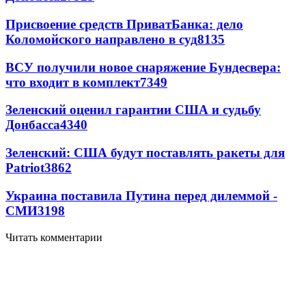
Присвоение средств ПриватБанка: дело
Коломойского направлено в суд
8135
ВСУ получили новое снаряжение Бундесвера:
что входит в комплект
7349
Зеленский оценил гарантии США и судьбу
Донбасса
4340
Зеленский: США будут поставлять ракеты для
Patriot
3862
Украина поставила Путина перед дилеммой -
СМИ
3198
Читать комментарии