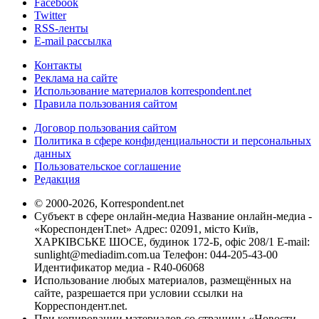
Facebook
Twitter
RSS-ленты
E-mail рассылка
Контакты
Реклама на сайте
Использование материалов korrespondent.net
Правила пользования сайтом
Договор пользования сайтом
Политика в сфере конфиденциальности и персональных
данных
Пользовательское соглашение
Редакция
© 2000-2026, Korrespondent.net
Субъект в сфере онлайн-медиа Название онлайн-медиа -
«КореспонденТ.net» Адрес: 02091, місто Київ,
ХАРКІВСЬКЕ ШОСЕ, будинок 172-Б, офіс 208/1 E-mail:
sunlight@mediadim.com.ua
Телефон: 044-205-43-00
Идентификатор медиа - R40-06068
Использование любых материалов, размещённых на
сайте, разрешается при условии ссылки на
Корреспондент.net.
При копировании материалов со страницы «Новости