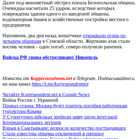
Далее под минометный обстрел попала Белопольская община.
Очевидцы насчитали 25 ударов, вследствие которых
повреждены здания одного из заведений общины,
водонапорная башня и хозяйственные постройки местного
предприятия.
Напомним, два дня назад захватчики
открывали огонь по
четырем общинам
в Сумской области. Жертвами атак стали
восемь человек - один погиб, семеро получили ранения.
Войска РФ снова обстреливают Никополь
Новости от
Корреспондент.net
в Telegram. Подписывайтесь
на наш канал
https://t.me/korrespondentnet
Читайте Korrespondent.net в Google News
Война России с Украиной
Провал сезона: Москва будет платить пособия работникам
турсектора Крыма
У Сухопутних військах зробили заяву щодо інтеграції
Інтернаціональних легіонів
Взрыв в Сыктывкаре: возросло количество пострадавших
Стали известны объемы отключений в пятницу