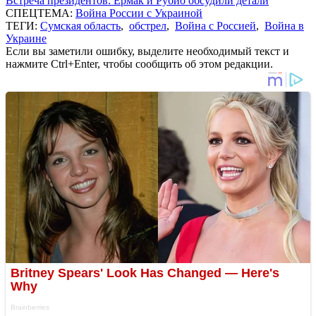
Встреча президентов: Ермак и Рубио обсудили детали
СПЕЦТЕМА:
Война России с Украиной
ТЕГИ:
Сумская область
,
обстрел
,
Война с Россией
,
Война в
Украине
Если вы заметили ошибку, выделите необходимый текст и
нажмите Ctrl+Enter, чтобы сообщить об этом редакции.