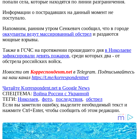
попали села, которые находятся по линии разграничения.
Информации о пострадавших на данный момент не
поступало.
Напомним, ранним утром Сенкевич сообщил, что в городе
оккупанты ведут массированный обстрел
и раздаются
мощные взрывы.
Также в ГСЧС на протяжении прошедшего дня
в Николаеве
зафиксировали девять пожаров
, среди которых два - от
обстрела российских войск.
Новости от
Корреспондент.net
в Telegram. Подписывайтесь
на наш канал
https://t.me/korrespondentnet
Читайте Korrespondent.net в Google News
СПЕЦТЕМА:
Война России с Украиной
ТЕГИ:
Николаев
,
фото
,
последствия
,
обстрел
Если вы заметили ошибку, выделите необходимый текст и
нажмите Ctrl+Enter, чтобы сообщить об этом редакции.