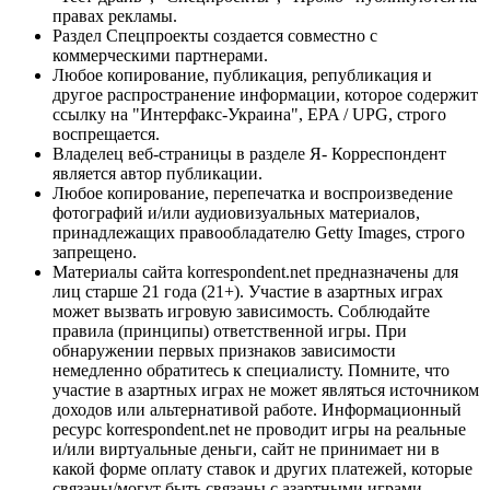
правах рекламы.
Раздел Спецпроекты создается совместно с
коммерческими партнерами.
Любое копирование, публикация, републикация и
другое распространение информации, которое содержит
ссылку на "Интерфакс-Украина", EPA / UPG, строго
воспрещается.
Владелец веб-страницы в разделе Я- Корреспондент
является автор публикации.
Любое копирование, перепечатка и воспроизведение
фотографий и/или аудиовизуальных материалов,
принадлежащих правообладателю Getty Images, строго
запрещено.
Материалы сайта korrespondent.net предназначены для
лиц старше 21 года (21+). Участие в азартных играх
может вызвать игровую зависимость. Соблюдайте
правила (принципы) ответственной игры. При
обнаружении первых признаков зависимости
немедленно обратитесь к специалисту. Помните, что
участие в азартных играх не может являться источником
доходов или альтернативой работе. Информационный
ресурс korrespondent.net не проводит игры на реальные
и/или виртуальные деньги, сайт не принимает ни в
какой форме оплату ставок и других платежей, которые
связаны/могут быть связаны с азартными играми,