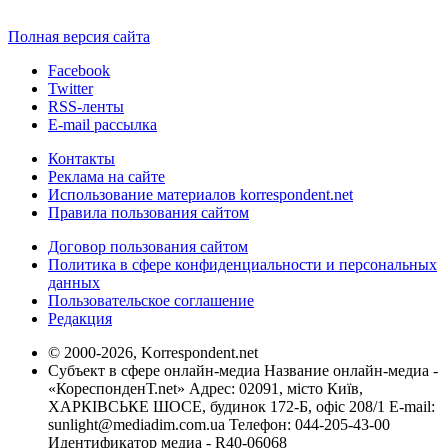
Полная версия сайта
Facebook
Twitter
RSS-ленты
E-mail рассылка
Контакты
Реклама на сайте
Использование материалов korrespondent.net
Правила пользования сайтом
Договор пользования сайтом
Политика в сфере конфиденциальности и персональных
данных
Пользовательское соглашение
Редакция
© 2000-2026, Korrespondent.net
Субъект в сфере онлайн-медиа Название онлайн-медиа -
«КореспонденТ.net» Адрес: 02091, місто Київ,
ХАРКІВСЬКЕ ШОСЕ, будинок 172-Б, офіс 208/1 E-mail:
sunlight@mediadim.com.ua
Телефон: 044-205-43-00
Идентификатор медиа - R40-06068