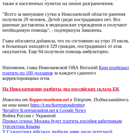
также в населенных пунктах на линии разграничения.
"Всего за минувшие сутки в Николаевской области ранения
получили 29 человек. Детей среди пострадавших нет. Все
раненые доставлены в медицинские учреждения и получают
необходимую помощь", - подчеркнула Замазеева.
Глава облсовета добавила, что по состоянию на утро 19 июля,
в больницах находятся 329 граждан, пострадавших от атак
оккупантов. Еще 94 получили помощь амбулаторно.
Напомним, глава Николаевской ОВА Виталий
Ким пообещал
платить по 100 долларов
за каждого сданного
корректировщика огня.
На Николаевщине разбиты два российских склада БК
Новости от
Корреспондент.net
в Telegram. Подписывайтесь
на наш канал
https://t.me/korrespondentnet
Читайте Korrespondent.net в Google News
Война России с Украиной
Провал сезона: Москва будет платить пособия работникам
турсектора Крыма
У Сухопутних військах зробили заяву щодо інтеграції