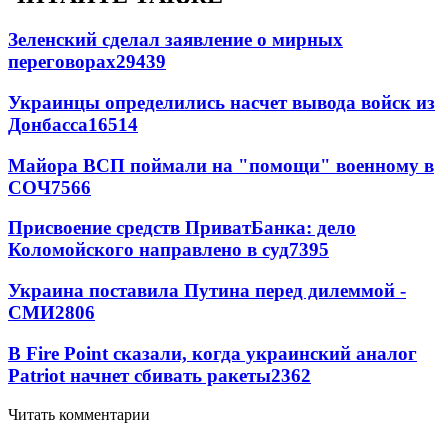
Зеленский сделал заявление о мирных
переговорах
29439
Украинцы определились насчет вывода войск из
Донбасса
16514
Майора ВСП поймали на "помощи" военному в
СОЧ
7566
Присвоение средств ПриватБанка: дело
Коломойского направлено в суд
7395
Украина поставила Путина перед дилеммой -
СМИ
2806
В Fire Point сказали, когда украинский аналог
Patriot начнет сбивать ракеты
2362
Читать комментарии