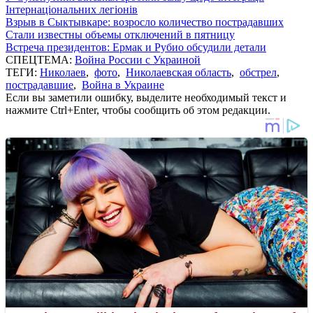
Інтернаціональних легіонів
Взрыв в Сыктывкаре: возросло количество пострадавших
Стали известны объемы отключений в пятницу
Встреча президентов: Ермак и Рубио обсудили детали
СПЕЦТЕМА:
Война России с Украиной
ТЕГИ:
Николаев
,
фото
,
Николаевская область
,
обстрел
,
пострадавшие
,
Война в Украине
Если вы заметили ошибку, выделите необходимый текст и
нажмите Ctrl+Enter, чтобы сообщить об этом редакции.