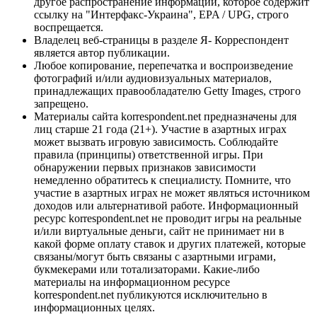
другое распространение информации, которое содержит
ссылку на "Интерфакс-Украина", EPA / UPG, строго
воспрещается.
Владелец веб-страницы в разделе Я- Корреспондент
является автор публикации.
Любое копирование, перепечатка и воспроизведение
фотографий и/или аудиовизуальных материалов,
принадлежащих правообладателю Getty Images, строго
запрещено.
Материалы сайта korrespondent.net предназначены для
лиц старше 21 года (21+). Участие в азартных играх
может вызвать игровую зависимость. Соблюдайте
правила (принципы) ответственной игры. При
обнаружении первых признаков зависимости
немедленно обратитесь к специалисту. Помните, что
участие в азартных играх не может являться источником
доходов или альтернативой работе. Информационный
ресурс korrespondent.net не проводит игры на реальные
и/или виртуальные деньги, сайт не принимает ни в
какой форме оплату ставок и других платежей, которые
связаны/могут быть связаны с азартными играми,
букмекерами или тотализаторами. Какие-либо
материалы на информационном ресурсе
korrespondent.net публикуются исключительно в
информационных целях.