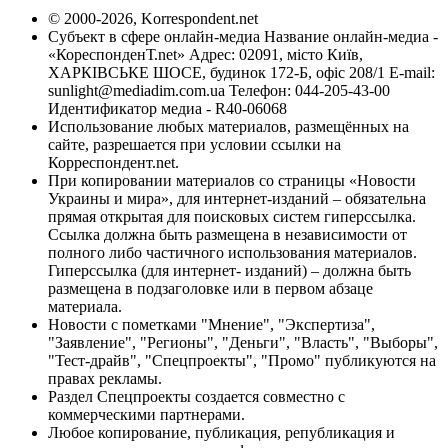
© 2000-2026, Korrespondent.net
Субъект в сфере онлайн-медиа Название онлайн-медиа -
«КореспонденТ.net» Адрес: 02091, місто Київ,
ХАРКІВСЬКЕ ШОСЕ, будинок 172-Б, офіс 208/1 E-mail:
sunlight@mediadim.com.ua
Телефон: 044-205-43-00
Идентификатор медиа - R40-06068
Использование любых материалов, размещённых на
сайте, разрешается при условии ссылки на
Корреспондент.net.
При копировании материалов со страницы «Новости
Украины и мира», для интернет-изданий – обязательна
прямая открытая для поисковых систем гиперссылка.
Ссылка должна быть размещена в независимости от
полного либо частичного использования материалов.
Гиперссылка (для интернет- изданий) – должна быть
размещена в подзаголовке или в первом абзаце
материала.
Новости с пометками "Мнение", "Экспертиза",
"Заявление", "Регионы", "Деньги", "Власть", "Выборы",
"Тест-драйв", "Спецпроекты", "Промо" публикуются на
правах рекламы.
Раздел Спецпроекты создается совместно с
коммерческими партнерами.
Любое копирование, публикация, републикация и