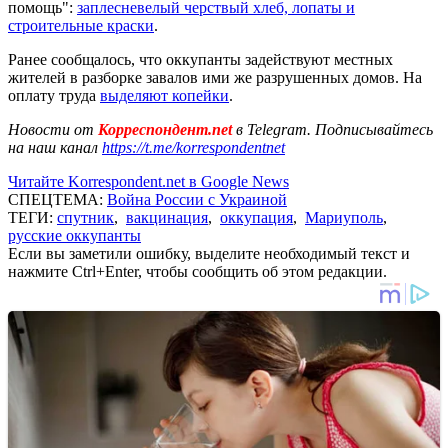
помощь":
заплесневелый черствый хлеб, лопаты и
строительные краски
.
Ранее сообщалось, что оккупанты задействуют местных
жителей в разборке завалов ими же разрушенных домов. На
оплату труда
выделяют копейки
.
Новости от
Корреспондент.net
в Telegram. Подписывайтесь
на наш канал
https://t.me/korrespondentnet
Читайте Korrespondent.net в Google News
СПЕЦТЕМА:
Война России с Украиной
ТЕГИ:
спутник
,
вакцинация
,
оккупация
,
Мариуполь
,
русские оккупанты
Если вы заметили ошибку, выделите необходимый текст и
нажмите Ctrl+Enter, чтобы сообщить об этом редакции.