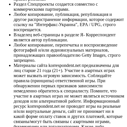
Раздел Спецпроекты создается совместно с
коммерческими партнерами.
Любое копирование, публикация, републикация и
другое распространение информации, которое содержит
ссылку на "Интерфакс-Украина", EPA / UPG, строго
воспрещается.
Владелец веб-страницы в разделе Я- Корреспондент
является автор публикации.
Любое копирование, перепечатка и воспроизведение
фотографий и/или аудиовизуальных материалов,
принадлежащих правообладателю Getty Images, строго
запрещено.
Материалы сайта korrespondent.net предназначены для
лиц старше 21 года (21+). Участие в азартных играх
может вызвать игровую зависимость. Соблюдайте
правила (принципы) ответственной игры. При
обнаружении первых признаков зависимости
немедленно обратитесь к специалисту. Помните, что
участие в азартных играх не может являться источником
доходов или альтернативой работе. Информационный
ресурс korrespondent.net не проводит игры на реальные
и/или виртуальные деньги, сайт не принимает ни в
какой форме оплату ставок и других платежей, которые
связаны/могут быть связаны с азартными играми,
букмекерами или тотализаторами. Какие-либо