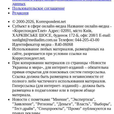
данных
Пользовательское соглашение
Редакция
© 2000-2026, Korrespondent.net
Субъект в сфере онлайн-медиа Название онлайн-медиа -
«КореспонденТ.net» Адрес: 02091, місто Київ,
ХАРКІВСЬКЕ ШОСЕ, будинок 172-Б, офіс 208/1 E-mail:
sunlight@mediadim.com.ua
Телефон: 044-205-43-00
Идентификатор медиа - R40-06068
Использование любых материалов, размещённых на
сайте, разрешается при условии ссылки на
Корреспондент.net.
При копировании материалов со страницы «Новости
Украины и мира», для интернет-изданий – обязательна
прямая открытая для поисковых систем гиперссылка.
Ссылка должна быть размещена в независимости от
полного либо частичного использования материалов.
Гиперссылка (для интернет- изданий) – должна быть
размещена в подзаголовке или в первом абзаце
материала.
Новости с пометками "Мнение", "Экспертиза",
"Заявление", "Регионы", "Деньги", "Власть", "Выборы",
"Тест-драйв", "Спецпроекты", "Промо" публикуются на
правах рекламы.