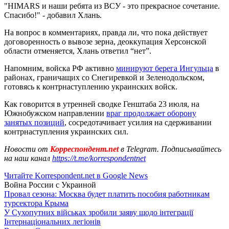
"HIMARS и наши ребята из ВСУ - это прекрасное сочетание.
Спасибо!" - добавил Хлань.
На вопрос в комментариях, правда ли, что пока действует
договоренность о вывозе зерна, деоккупация Херсонской
области отменяется, Хлань ответил “нет”.
Напомним, войска РФ активно
минируют берега Ингульца
в
районах, граничащих со Снегиревкой и Зеленодольском,
готовясь к контрнаступлению украинских войск.
Как говорится в утренней сводке Генштаба 23 июля, на
Южнобужском направлении
враг продолжает оборону
занятых позиций
, сосредотачивает усилия на сдерживании
контрнаступления украинских сил.
Новости от
Корреспондент.net
в Telegram. Подписывайтесь
на наш канал
https://t.me/korrespondentnet
Читайте Korrespondent.net в Google News
Война России с Украиной
Провал сезона: Москва будет платить пособия работникам
турсектора Крыма
У Сухопутних військах зробили заяву щодо інтеграції
Інтернаціональних легіонів