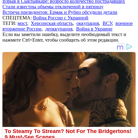
Взрыв в Сыктывкаре: возросло количество пострадавших
Стали известны объемы отключений в пятницу
Встреча президентов: Ермак и Рубио обсудили детали
СПЕЦТЕМА:
Война России с Украиной
ТЕГИ:
мост
,
Херсонская область
,
оккупация
,
ВСУ
,
военное
вторжение России
,
деоккупация
,
Война в Украине
Если вы заметили ошибку, выделите необходимый текст и
нажмите Ctrl+Enter, чтобы сообщить об этом редакции.