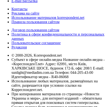
E-mail рассылка
Контакты
Реклама на сайте
Использование материалов korrespondent.net
Правила пользования сайтом
Договор пользования сайтом
Политика в сфере конфиденциальности и персональных
данных
Пользовательское соглашение
Редакция
© 2000-2026, Korrespondent.net
Субъект в сфере онлайн-медиа Название онлайн-медиа -
«КореспонденТ.net» Адрес: 02091, місто Київ,
ХАРКІВСЬКЕ ШОСЕ, будинок 172-Б, офіс 208/1 E-mail:
sunlight@mediadim.com.ua
Телефон: 044-205-43-00
Идентификатор медиа - R40-06068
Использование любых материалов, размещённых на
сайте, разрешается при условии ссылки на
Корреспондент.net.
При копировании материалов со страницы «Новости
Украины и мира», для интернет-изданий – обязательна
прямая открытая для поисковых систем гиперссылка.
Ссылка должна быть размещена в независимости от