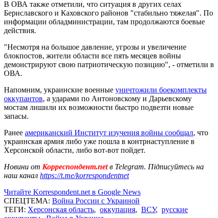
В ОВА также отметили, что ситуация в других селах
Бериславского и Каховского районов "стабильно тяжелая". По
информации обладминистрации, там продолжаются боевые
действия.
"Несмотря на большое давление, угрозы и увеличение
блокпостов, жители области все пять месяцев войны
демонстрируют свою патриотическую позицию", - отметили в
ОВА.
Напомним, украинские военные
уничтожили боекомплекты
оккупантов
, а ударами по Антоновскому и Дарьевскому
мостам лишили их возможности быстро подвезти новые
запасы.
Ранее
американский Институт изучения войны сообщал
, что
украинская армия либо уже пошла в контрнаступление в
Херсонской области, либо вот-вот пойдет.
Новини от
Корреспондент.net
в Telegram. Підписуйтесь на
наш канал
https://t.me/korrespondentnet
Читайте Korrespondent.net в Google News
СПЕЦТЕМА:
Война России с Украиной
ТЕГИ:
Херсонская область
,
оккупация
,
ВСУ
,
русские