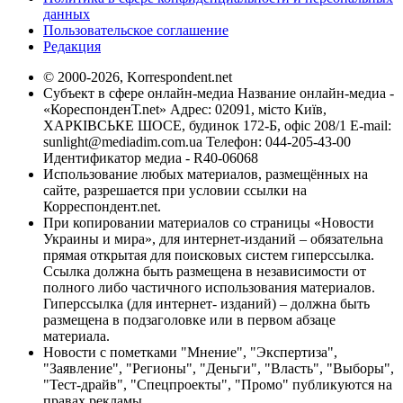
данных
Пользовательское соглашение
Редакция
© 2000-2026, Korrespondent.net
Субъект в сфере онлайн-медиа Название онлайн-медиа -
«КореспонденТ.net» Адрес: 02091, місто Київ,
ХАРКІВСЬКЕ ШОСЕ, будинок 172-Б, офіс 208/1 E-mail:
sunlight@mediadim.com.ua
Телефон: 044-205-43-00
Идентификатор медиа - R40-06068
Использование любых материалов, размещённых на
сайте, разрешается при условии ссылки на
Корреспондент.net.
При копировании материалов со страницы «Новости
Украины и мира», для интернет-изданий – обязательна
прямая открытая для поисковых систем гиперссылка.
Ссылка должна быть размещена в независимости от
полного либо частичного использования материалов.
Гиперссылка (для интернет- изданий) – должна быть
размещена в подзаголовке или в первом абзаце
материала.
Новости с пометками "Мнение", "Экспертиза",
"Заявление", "Регионы", "Деньги", "Власть", "Выборы",
"Тест-драйв", "Спецпроекты", "Промо" публикуются на
правах рекламы.