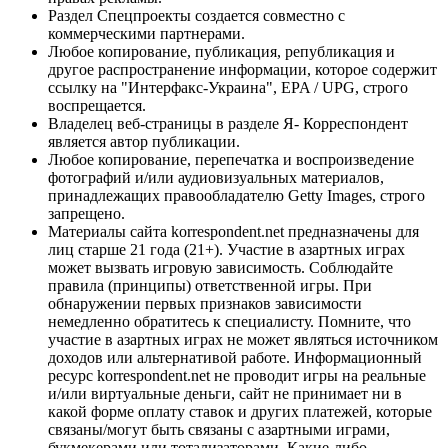
Раздел Спецпроекты создается совместно с
коммерческими партнерами.
Любое копирование, публикация, републикация и
другое распространение информации, которое содержит
ссылку на "Интерфакс-Украина", EPA / UPG, строго
воспрещается.
Владелец веб-страницы в разделе Я- Корреспондент
является автор публикации.
Любое копирование, перепечатка и воспроизведение
фотографий и/или аудиовизуальных материалов,
принадлежащих правообладателю Getty Images, строго
запрещено.
Материалы сайта korrespondent.net предназначены для
лиц старше 21 года (21+). Участие в азартных играх
может вызвать игровую зависимость. Соблюдайте
правила (принципы) ответственной игры. При
обнаружении первых признаков зависимости
немедленно обратитесь к специалисту. Помните, что
участие в азартных играх не может являться источником
доходов или альтернативой работе. Информационный
ресурс korrespondent.net не проводит игры на реальные
и/или виртуальные деньги, сайт не принимает ни в
какой форме оплату ставок и других платежей, которые
связаны/могут быть связаны с азартными играми,
букмекерами или тотализаторами. Какие-либо