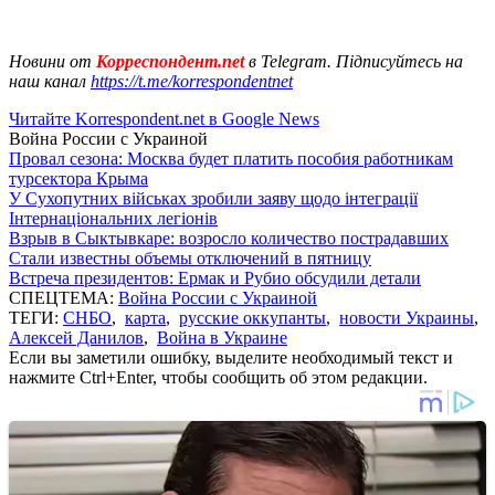
Новини от
Корреспондент.net
в Telegram. Підписуйтесь на
наш канал
https://t.me/korrespondentnet
Читайте Korrespondent.net в Google News
Война России с Украиной
Провал сезона: Москва будет платить пособия работникам
турсектора Крыма
У Сухопутних військах зробили заяву щодо інтеграції
Інтернаціональних легіонів
Взрыв в Сыктывкаре: возросло количество пострадавших
Стали известны объемы отключений в пятницу
Встреча президентов: Ермак и Рубио обсудили детали
СПЕЦТЕМА:
Война России с Украиной
ТЕГИ:
СНБО
,
карта
,
русские оккупанты
,
новости Украины
,
Алексей Данилов
,
Война в Украине
Если вы заметили ошибку, выделите необходимый текст и
нажмите Ctrl+Enter, чтобы сообщить об этом редакции.