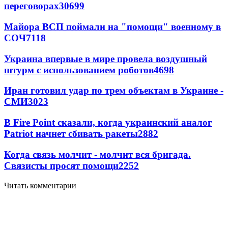
переговорах
30699
Майора ВСП поймали на "помощи" военному в
СОЧ
7118
Украина впервые в мире провела воздушный
штурм с использованием роботов
4698
Иран готовил удар по трем объектам в Украине -
СМИ
3023
В Fire Point сказали, когда украинский аналог
Patriot начнет сбивать ракеты
2882
Когда связь молчит - молчит вся бригада.
Связисты просят помощи
2252
Читать комментарии