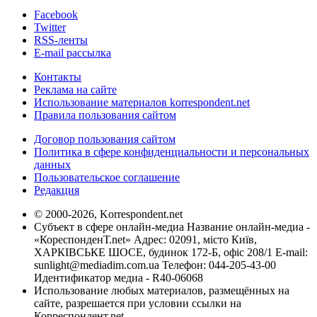
Facebook
Twitter
RSS-ленты
E-mail рассылка
Контакты
Реклама на сайте
Использование материалов korrespondent.net
Правила пользования сайтом
Договор пользования сайтом
Политика в сфере конфиденциальности и персональных
данных
Пользовательское соглашение
Редакция
© 2000-2026, Korrespondent.net
Субъект в сфере онлайн-медиа Название онлайн-медиа -
«КореспонденТ.net» Адрес: 02091, місто Київ,
ХАРКІВСЬКЕ ШОСЕ, будинок 172-Б, офіс 208/1 E-mail:
sunlight@mediadim.com.ua
Телефон: 044-205-43-00
Идентификатор медиа - R40-06068
Использование любых материалов, размещённых на
сайте, разрешается при условии ссылки на
Корреспондент.net.