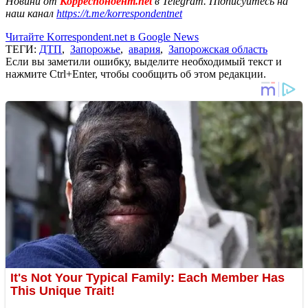
Новини от
Корреспондент.net
в Telegram. Підписуйтесь на
наш канал
https://t.me/korrespondentnet
Читайте Korrespondent.net в Google News
ТЕГИ:
ДТП
,
Запорожье
,
авария
,
Запорожская область
Если вы заметили ошибку, выделите необходимый текст и
нажмите Ctrl+Enter, чтобы сообщить об этом редакции.