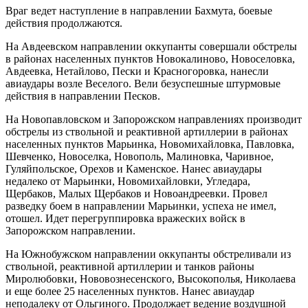
Враг ведет наступление в направлении Бахмута, боевые
действия продолжаются.
На Авдеевском направлении оккупанты совершали обстрелы
в районах населенных пунктов Новокалиново, Новоселовка,
Авдеевка, Нетайлово, Пески и Красногоровка, нанесли
авиаудары возле Веселого. Вели безуспешные штурмовые
действия в направлении Песков.
На Новопавловском и Запорожском направлениях производит
обстрелы из ствольной и реактивной артиллерии в районах
населенных пунктов Марьинка, Новомихайловка, Павловка,
Шевченко, Новоселка, Новополь, Малиновка, Чаривное,
Гуляйпольское, Орехов и Каменское. Нанес авиаудары
недалеко от Марьинки, Новомихайловки, Угледара,
Щербаков, Малых Щербаков и Новоандреевки. Провел
разведку боем в направлении Марьинки, успеха не имел,
отошел. Идет перегруппировка вражеских войск в
Запорожском направлении.
На Южнобужском направлении оккупанты обстреливали из
ствольной, реактивной артиллерии и танков районы
Миролюбовки, Нововознесенского, Высокополья, Николаева
и еще более 25 населенных пунктов. Нанес авиаудар
неподалеку от Ольгиного. Продолжает ведение воздушной