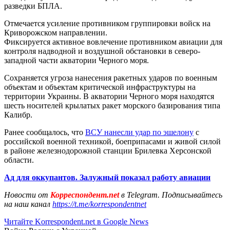
разведки БПЛА.
Отмечается усиление противником группировки войск на
Криворожском направлении.
Фиксируется активное вовлечение противником авиации для
контроля надводной и воздушной обстановки в северо-
западной части акватории Черного моря.
Сохраняется угроза нанесения ракетных ударов по военным
объектам и объектам критической инфраструктуры на
территории Украины. В акватории Черного моря находятся
шесть носителей крылатых ракет морского базирования типа
Калибр.
Ранее сообщалось, что
ВСУ нанесли удар по эшелону
с
российской военной техникой, боеприпасами и живой силой
в районе железнодорожной станции Брилевка Херсонской
области.
Ад для оккупантов. Залужный показал работу авиации
Новости от
Корреспондент.net
в Telegram. Подписывайтесь
на наш канал
https://t.me/korrespondentnet
Читайте Korrespondent.net в Google News