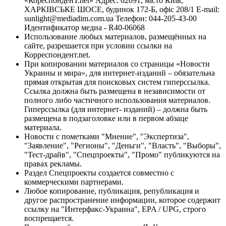
«КореспонденТ.net» Адрес: 02091, місто Київ,
ХАРКІВСЬКЕ ШОСЕ, будинок 172-Б, офіс 208/1 E-mail:
sunlight@mediadim.com.ua
Телефон: 044-205-43-00
Идентификатор медиа - R40-06068
Использование любых материалов, размещённых на
сайте, разрешается при условии ссылки на
Корреспондент.net.
При копировании материалов со страницы «Новости
Украины и мира», для интернет-изданий – обязательна
прямая открытая для поисковых систем гиперссылка.
Ссылка должна быть размещена в независимости от
полного либо частичного использования материалов.
Гиперссылка (для интернет- изданий) – должна быть
размещена в подзаголовке или в первом абзаце
материала.
Новости с пометками "Мнение", "Экспертиза",
"Заявление", "Регионы", "Деньги", "Власть", "Выборы",
"Тест-драйв", "Спецпроекты", "Промо" публикуются на
правах рекламы.
Раздел Спецпроекты создается совместно с
коммерческими партнерами.
Любое копирование, публикация, републикация и
другое распространение информации, которое содержит
ссылку на "Интерфакс-Украина", EPA / UPG, строго
воспрещается.