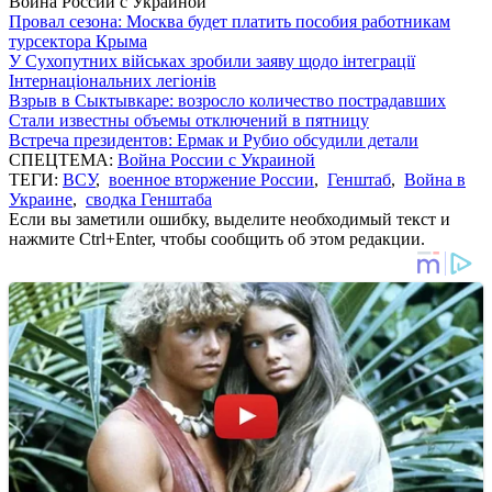
Война России с Украиной
Провал сезона: Москва будет платить пособия работникам
турсектора Крыма
У Сухопутних військах зробили заяву щодо інтеграції
Інтернаціональних легіонів
Взрыв в Сыктывкаре: возросло количество пострадавших
Стали известны объемы отключений в пятницу
Встреча президентов: Ермак и Рубио обсудили детали
СПЕЦТЕМА:
Война России с Украиной
ТЕГИ:
ВСУ
,
военное вторжение России
,
Генштаб
,
Война в
Украине
,
сводка Генштаба
Если вы заметили ошибку, выделите необходимый текст и
нажмите Ctrl+Enter, чтобы сообщить об этом редакции.