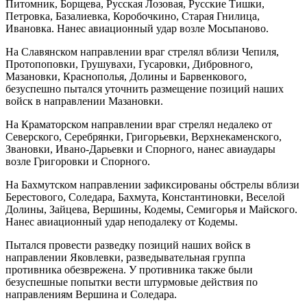
Питомник, Борщева, Русская Лозовая, Русские Тишки,
Петровка, Базалиевка, Коробочкино, Старая Гнилица,
Ивановка. Нанес авиационный удар возле Мосьпаново.
На Славянском направлении враг стрелял вблизи Чепиля,
Протопоповки, Грушувахи, Гусаровки, Дибровного,
Мазановки, Краснополья, Долины и Барвенкового,
безуспешно пытался уточнить размещение позиций наших
войск в направлении Мазановки.
На Краматорском направлении враг стрелял недалеко от
Северского, Серебрянки, Григорьевки, Верхнекаменского,
Звановки, Ивано-Дарьевки и Спорного, нанес авиаудары
возле Григоровки и Спорного.
На Бахмутском направлении зафиксированы обстрелы вблизи
Берестового, Соледара, Бахмута, Константиновки, Веселой
Долины, Зайцева, Вершины, Кодемы, Семигорья и Майского.
Нанес авиационный удар неподалеку от Кодемы.
Пытался провести разведку позиций наших войск в
направлении Яковлевки, разведывательная группа
противника обезврежена. У противника также были
безуспешные попытки вести штурмовые действия по
направлениям Вершина и Соледара.