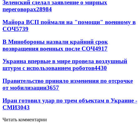
Зеленский сделал заявление о мирных
переговорах
28984
Майора ВСП поймали на "помощи" военному в
СОЧ
5739
В Минобороны назвали крайний срок
возвращения военных после СОЧ
4917
Украина впервые в мире провела воздушный
штурм с использованием роботов
4430
Правительство приняло изменения по отсрочке
от мобилизации
3657
Иран готовил удар по трем объектам в Украине -
СМИ
3043
Читать комментарии