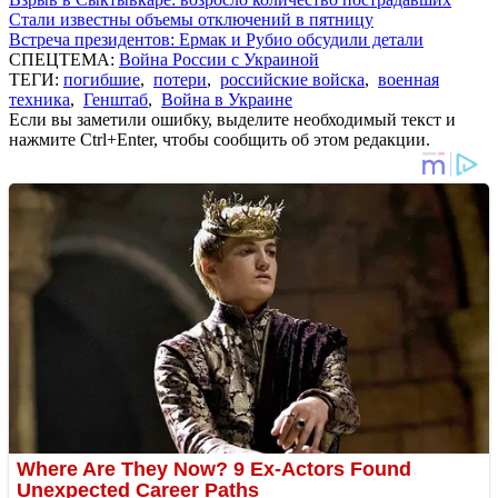
Стали известны объемы отключений в пятницу
Встреча президентов: Ермак и Рубио обсудили детали
СПЕЦТЕМА:
Война России с Украиной
ТЕГИ:
погибшие
,
потери
,
российские войска
,
военная
техника
,
Генштаб
,
Война в Украине
Если вы заметили ошибку, выделите необходимый текст и
нажмите Ctrl+Enter, чтобы сообщить об этом редакции.