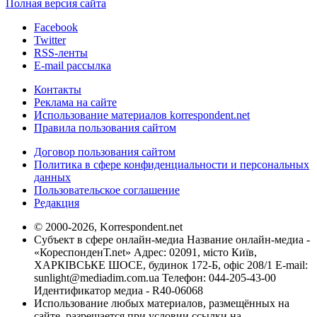
Полная версия сайта
Facebook
Twitter
RSS-ленты
E-mail рассылка
Контакты
Реклама на сайте
Использование материалов korrespondent.net
Правила пользования сайтом
Договор пользования сайтом
Политика в сфере конфиденциальности и персональных
данных
Пользовательское соглашение
Редакция
© 2000-2026, Korrespondent.net
Субъект в сфере онлайн-медиа Название онлайн-медиа -
«КореспонденТ.net» Адрес: 02091, місто Київ,
ХАРКІВСЬКЕ ШОСЕ, будинок 172-Б, офіс 208/1 E-mail:
sunlight@mediadim.com.ua
Телефон: 044-205-43-00
Идентификатор медиа - R40-06068
Использование любых материалов, размещённых на
сайте, разрешается при условии ссылки на