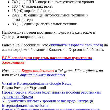
740 (+1) БПЛА оперативно-тактического уровня
180 (+6) крылатых ракет
15 (+0) кораблей / катеров
2922 (+8) единицы автомобильной техники и
автоцистерн
83 (+1) единицы специальной техники
Наибольшие потери противник понес на Бахмутском и
Донецком направлениях.
Ранее в ГУР сообщили, что
оккупанты взорвали свой поезд
на
железнодорожной станции Каланчак в Херсонской области.
ВСУ освободили еще семь населенных пунктов на
Херсонщине
Новини от
Корреспондент.net
в Telegram. Підписуйтесь на
наш канал
https://t.me/korrespondentnet
Читайте Korrespondent.net в Google News
Война России с Украиной
Провал сезона: Москва будет платить пособия работникам
турсектора Крыма
У Сухопутних військах зробили заяву щодо інтеграції
Інтернаціональних легіонів
Взрыв в Сыктывкаре: возросло количество пострадавших