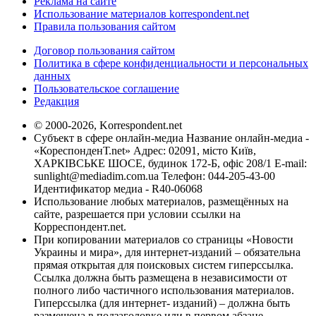
Реклама на сайте
Использование материалов korrespondent.net
Правила пользования сайтом
Договор пользования сайтом
Политика в сфере конфиденциальности и персональных
данных
Пользовательское соглашение
Редакция
© 2000-2026, Korrespondent.net
Субъект в сфере онлайн-медиа Название онлайн-медиа -
«КореспонденТ.net» Адрес: 02091, місто Київ,
ХАРКІВСЬКЕ ШОСЕ, будинок 172-Б, офіс 208/1 E-mail:
sunlight@mediadim.com.ua
Телефон: 044-205-43-00
Идентификатор медиа - R40-06068
Использование любых материалов, размещённых на
сайте, разрешается при условии ссылки на
Корреспондент.net.
При копировании материалов со страницы «Новости
Украины и мира», для интернет-изданий – обязательна
прямая открытая для поисковых систем гиперссылка.
Ссылка должна быть размещена в независимости от
полного либо частичного использования материалов.
Гиперссылка (для интернет- изданий) – должна быть
размещена в подзаголовке или в первом абзаце