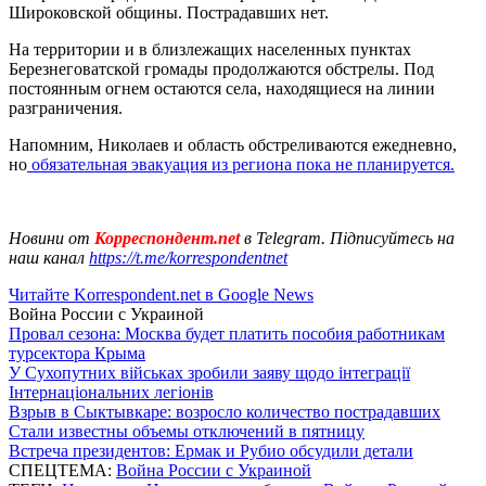
Широковской общины. Пострадавших нет.
На территории и в близлежащих населенных пунктах
Березнеговатской громады продолжаются обстрелы. Под
постоянным огнем остаются села, находящиеся на линии
разграничения.
Напомним, Николаев и область обстреливаются ежедневно,
но
обязательная эвакуация из региона пока не планируется.
Новини от
Корреспондент.net
в Telegram. Підписуйтесь на
наш канал
https://t.me/korrespondentnet
Читайте Korrespondent.net в Google News
Война России с Украиной
Провал сезона: Москва будет платить пособия работникам
турсектора Крыма
У Сухопутних військах зробили заяву щодо інтеграції
Інтернаціональних легіонів
Взрыв в Сыктывкаре: возросло количество пострадавших
Стали известны объемы отключений в пятницу
Встреча президентов: Ермак и Рубио обсудили детали
СПЕЦТЕМА:
Война России с Украиной