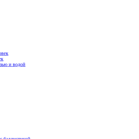
ек
язью и водой