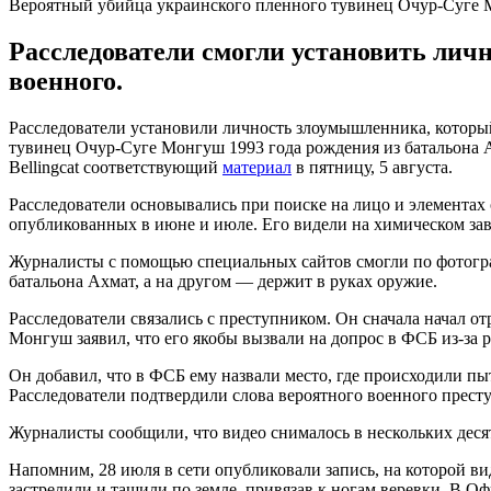
Вероятный убийца украинского пленного тувинец Очур-Суге
Расследователи смогли установить лич
военного.
Расследователи установили личность злоумышленника, который
тувинец Очур-Суге Монгуш 1993 года рождения из батальона А
Bellingcat соответствующий
материал
в пятницу, 5 августа.
Расследователи основывались при поиске на лицо и элементах
опубликованных в июне и июле. Его видели на химическом заво
Журналисты с помощью специальных сайтов смогли по фотогра
батальона Ахмат, а на другом — держит в руках оружие.
Расследователи связались с преступником. Он сначала начал о
Монгуш заявил, что его якобы вызвали на допрос в ФСБ из-за р
Он добавил, что в ФСБ ему назвали место, где происходили пы
Расследователи подтвердили слова вероятного военного прест
Журналисты сообщили, что видео снималось в нескольких десят
Напомним, 28 июля в сети опубликовали запись, на которой в
застрелили и тащили по земле, привязав к ногам веревки. В О