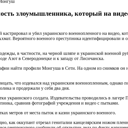
 Монгуш
ность злоумышленника, который на виде
 кастрировал и убил украинского военнопленного на видео, кот
хмат. Вероятного военного преступника идентифицировали и оп
 одежды, в частности, на черной шляпе и украинской военной р
де Азот в Северодонецке и к западу от Лисичанска.
фии найти профили Монгуша в Сети. На одном из снимков он н
трицать, что издевался над украинским военнопленным, однако п
олика и продержали у себя два дня.
тки украинского солдата. Издевательства проводились в лагере 
упника, сравнив фотографий учреждения и видео с пытками.
ках метров от места пыток и казни украинского военного.
идно, как оккупант отрезал гениталии канцелярским ножом плен
фисе генпрокурора сообщили об открытии дела по факту нарушени