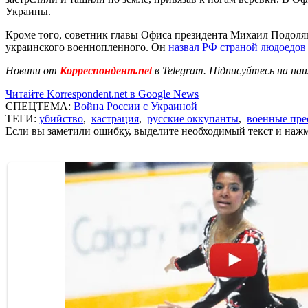
Украины.
Кроме того, советник главы Офиса президента Михаил Подоляк
украинского военнопленного. Он
назвал РФ страной людоедов
Новини от
Корреспондент.net
в Telegram. Підписуйтесь на на
Читайте Korrespondent.net в Google News
СПЕЦТЕМА:
Война России с Украиной
ТЕГИ:
убийство
,
кастрация
,
русские оккупанты
,
военные пре
Если вы заметили ошибку, выделите необходимый текст и нажми