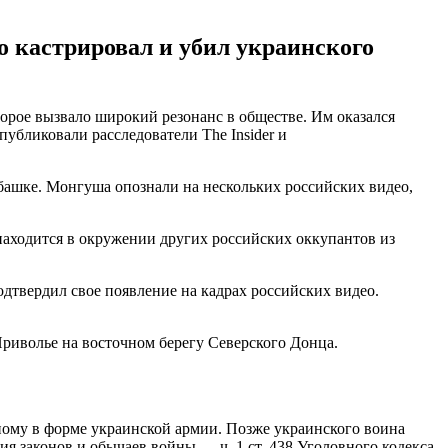
о кастрировал и убил украинского
орое вызвало широкий резонанс в обществе. Им оказался
убликовали расследователи The Insider и
убашке. Монгуша опознали на нескольких российских видео,
аходится в окружении других российских оккупантов из
одтвердил свое появление на кадрах российских видео.
Приволье на восточном берегу Северского Донца.
ному в форме украинской армии. Позже украинского воина
я законов и обычаев войны — ч. 1 ст. 438 Уголовного кодекса