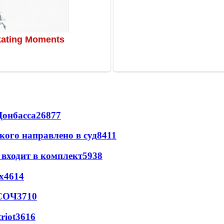
Донбасса
26877
кого направлено в суд
8411
 входит в комплект
5938
х
4614
 СОЧ
3710
riot
3616