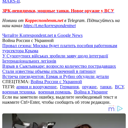
MARS-II
.
ЗРК-невидимки, мощные танки. Новое оружие у ВСУ
Новини от
Корреспондент.net
в Telegram. Підписуйтесь на
наш канал
https://t.me/korrespondentnet
Читайте Korrespondent.net в Google News
Война России с Украиной
Провал сезона: Москва будет платить пособия работникам
турсектора Крыма
У Сухопутних військах зробили заяву щодо інтеграції
Інтернаціональних легіонів
Взрыв в Сыктывкаре: возросло количество пострадавших
Стали известны объемы отключений в пятницу
Встреча президентов: Ермак и Рубио обсудили детали
СПЕЦТЕМА:
Война России с Украиной
ТЕГИ:
армия и вооружение
,
Германия
,
оружие
,
танки
,
ВСУ
,
военная техника
,
военная помощь
,
Война в Украине
Если вы заметили ошибку, выделите необходимый текст и
нажмите Ctrl+Enter, чтобы сообщить об этом редакции.