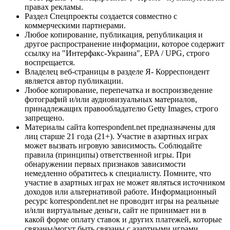
правах рекламы.
Раздел Спецпроекты создается совместно с
коммерческими партнерами.
Любое копирование, публикация, републикация и
другое распространение информации, которое содержит
ссылку на "Интерфакс-Украина", EPA / UPG, строго
воспрещается.
Владелец веб-страницы в разделе Я- Корреспондент
является автор публикации.
Любое копирование, перепечатка и воспроизведение
фотографий и/или аудиовизуальных материалов,
принадлежащих правообладателю Getty Images, строго
запрещено.
Материалы сайта korrespondent.net предназначены для
лиц старше 21 года (21+). Участие в азартных играх
может вызвать игровую зависимость. Соблюдайте
правила (принципы) ответственной игры. При
обнаружении первых признаков зависимости
немедленно обратитесь к специалисту. Помните, что
участие в азартных играх не может являться источником
доходов или альтернативой работе. Информационный
ресурс korrespondent.net не проводит игры на реальные
и/или виртуальные деньги, сайт не принимает ни в
какой форме оплату ставок и других платежей, которые
связаны/могут быть связаны с азартными играми,