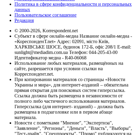
Политика в сфере конфиденциальности и персональных
данных
Пользовательское соглашение
Редакция
© 2000-2026, Korrespondent.net
Субъект в сфере онлайн-медиа Название онлайн-медиа -
«КореспонденТ.net» Адрес: 02091, місто Київ,
ХАРКІВСЬКЕ ШОСЕ, будинок 172-Б, офіс 208/1 E-mail:
sunlight@mediadim.com.ua
Телефон: 044-205-43-00
Идентификатор медиа - R40-06068
Использование любых материалов, размещённых на
сайте, разрешается при условии ссылки на
Корреспондент.net.
При копировании материалов со страницы «Новости
Украины и мира», для интернет-изданий – обязательна
прямая открытая для поисковых систем гиперссылка.
Ссылка должна быть размещена в независимости от
полного либо частичного использования материалов.
Гиперссылка (для интернет- изданий) – должна быть
размещена в подзаголовке или в первом абзаце
материала.
Новости с пометками "Мнение", "Экспертиза",
"Заявление", "Регионы", "Деньги", "Власть", "Выборы",
"Тест-драйв", "Спецпроекты", "Промо" публикуются на