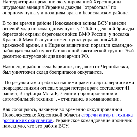
На территории временно оккупированной Херсонщины
штурмовая авиация Украины дважды "отработала" по
опорному пункту и позициям врага в Бериславском районе.
В то же время в районе Новокаменки воины ВСУ нанесли
огневой удар по командному пункту 126-й отдельной бригады
береговой охраны береговых войск ВМФ России, у поселка
Красный Маяк был уничтожен пункт управления 49-й
вражеской армии, а в Ищенке защитники поразили командно-
наблюдательный пункт батальонной тактической группы 76-й
десантно-штурмовой дивизии армии РФ.
Наконец, в районе села Барвинок, недалеко от Чернобаевки,
был уничтожен склад боеприпасов оккупантов.
"По результатам отработки нашими ракетно-артиллерийскими
подразделениями огневых задач потери врага составляют 41
рашист, 3 гаубицы Мста-Б, 7 единиц бронированной и
автомобильной техники", - отчитались в командовании.
Как сообщалось, накануне во временно оккупированной
Новоалексеевке Херсонской области
сгорели ангар и техника
российских оккупантов
. Украинское командование иронично
намекнуло, что это работа ВСУ.