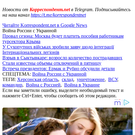
Новости от
Корреспондент.net
в Telegram. Подписывайтесь
на наш канал
https://t.me/korrespondentnet
Читайте Korrespondent.net в Google News
Война России с Украиной
Провал сезона: Москва будет платить пособия работникам
турсектора Крыма
У Сухопутних військах зробили заяву щодо інтеграції
Інтернаціональних легіонів
Взрыв в Сыктывкаре: возросло количество пострадавших
Стали известны объемы отключений в пятницу
Встреча президентов: Ермак и Рубио обсудили детали
СПЕЦТЕМА:
Война России с Украиной
ТЕГИ:
Херсонская область
,
склад
,
уничтожение
,
ВСУ
,
командир
,
Война с Россией
,
Война в Украине
Если вы заметили ошибку, выделите необходимый текст и
нажмите Ctrl+Enter, чтобы сообщить об этом редакции.