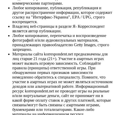
коммерческими партнерами.
Любое копирование, публикация, републикация и
другое распространение информации, которое содержит
ссылку на "Интерфакс-Украина", EPA / UPG, строго
воспрещается.
Владелец веб-страницы в разделе Я- Корреспондент
является автор публикации.
Любое копирование, перепечатка и воспроизведение
фотографий и/или аудиовизуальных материалов,
принадлежащих правообладателю Getty Images, строго
запрещено.
Материалы сайта korrespondent.net предназначены для
лиц старше 21 года (21+). Участие в азартных играх
может вызвать игровую зависимость. Соблюдайте
правила (принципы) ответственной игры. При
обнаружении первых признаков зависимости
немедленно обратитесь к специалисту. Помните, что
участие в азартных играх не может являться источником
доходов или альтернативой работе. Информационный
ресурс korrespondent.net не проводит игры на реальные
и/или виртуальные деньги, сайт не принимает ни в
какой форме оплату ставок и других платежей, которые
связаны/могут быть связаны с азартными играми,
букмекерами или тотализаторами. Какие-либо
материалы на информационном ресурсе