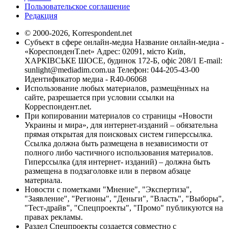
Пользовательское соглашение
Редакция
© 2000-2026, Korrespondent.net
Субъект в сфере онлайн-медиа Название онлайн-медиа -
«КореспонденТ.net» Адрес: 02091, місто Київ,
ХАРКІВСЬКЕ ШОСЕ, будинок 172-Б, офіс 208/1 E-mail:
sunlight@mediadim.com.ua
Телефон: 044-205-43-00
Идентификатор медиа - R40-06068
Использование любых материалов, размещённых на
сайте, разрешается при условии ссылки на
Корреспондент.net.
При копировании материалов со страницы «Новости
Украины и мира», для интернет-изданий – обязательна
прямая открытая для поисковых систем гиперссылка.
Ссылка должна быть размещена в независимости от
полного либо частичного использования материалов.
Гиперссылка (для интернет- изданий) – должна быть
размещена в подзаголовке или в первом абзаце
материала.
Новости с пометками "Мнение", "Экспертиза",
"Заявление", "Регионы", "Деньги", "Власть", "Выборы",
"Тест-драйв", "Спецпроекты", "Промо" публикуются на
правах рекламы.
Раздел Спецпроекты создается совместно с