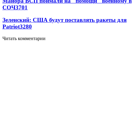
Майора ВСП поймали на "помощи" военному в
СОЧ
3701
Зеленский: США будут поставлять ракеты для
Patriot
3280
Читать комментарии