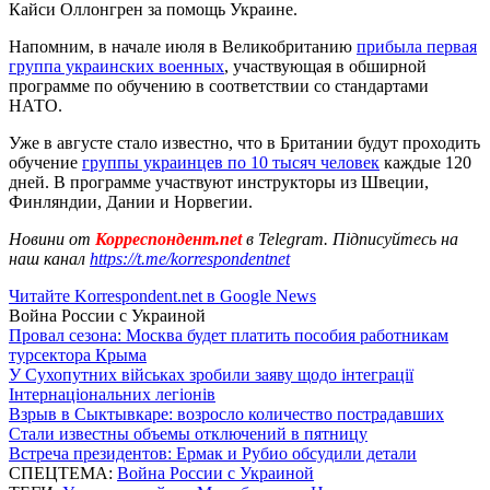
Кайси Оллонгрен за помощь Украине.
Напомним, в начале июля в Великобританию
прибыла первая
группа украинских военных
, участвующая в обширной
программе по обучению в соответствии со стандартами
НАТО.
Уже в августе стало известно, что в Британии будут проходить
обучение
группы украинцев по 10 тысяч человек
каждые 120
дней. В программе участвуют инструкторы из Швеции,
Финляндии, Дании и Норвегии.
Новини от
Корреспондент.net
в Telegram. Підписуйтесь на
наш канал
https://t.me/korrespondentnet
Читайте Korrespondent.net в Google News
Война России с Украиной
Провал сезона: Москва будет платить пособия работникам
турсектора Крыма
У Сухопутних військах зробили заяву щодо інтеграції
Інтернаціональних легіонів
Взрыв в Сыктывкаре: возросло количество пострадавших
Стали известны объемы отключений в пятницу
Встреча президентов: Ермак и Рубио обсудили детали
СПЕЦТЕМА:
Война России с Украиной