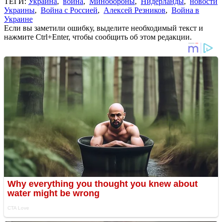
ТЕГИ:
Украина
,
война
,
Минобороны
,
Нидерланды
,
новости
Украины
,
Война с Россией
,
Алексей Резников
,
Война в
Украине
Если вы заметили ошибку, выделите необходимый текст и
нажмите Ctrl+Enter, чтобы сообщить об этом редакции.