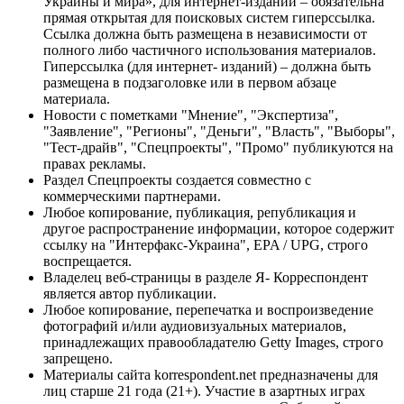
Украины и мира», для интернет-изданий – обязательна
прямая открытая для поисковых систем гиперссылка.
Ссылка должна быть размещена в независимости от
полного либо частичного использования материалов.
Гиперссылка (для интернет- изданий) – должна быть
размещена в подзаголовке или в первом абзаце
материала.
Новости с пометками "Мнение", "Экспертиза",
"Заявление", "Регионы", "Деньги", "Власть", "Выборы",
"Тест-драйв", "Спецпроекты", "Промо" публикуются на
правах рекламы.
Раздел Спецпроекты создается совместно с
коммерческими партнерами.
Любое копирование, публикация, републикация и
другое распространение информации, которое содержит
ссылку на "Интерфакс-Украина", EPA / UPG, строго
воспрещается.
Владелец веб-страницы в разделе Я- Корреспондент
является автор публикации.
Любое копирование, перепечатка и воспроизведение
фотографий и/или аудиовизуальных материалов,
принадлежащих правообладателю Getty Images, строго
запрещено.
Материалы сайта korrespondent.net предназначены для
лиц старше 21 года (21+). Участие в азартных играх