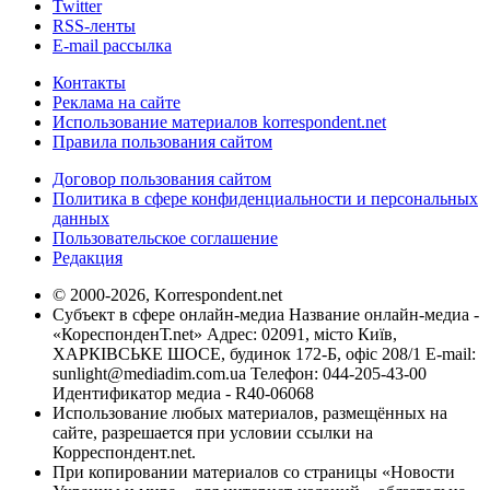
Twitter
RSS-ленты
E-mail рассылка
Контакты
Реклама на сайте
Использование материалов korrespondent.net
Правила пользования сайтом
Договор пользования сайтом
Политика в сфере конфиденциальности и персональных
данных
Пользовательское соглашение
Редакция
© 2000-2026, Korrespondent.net
Субъект в сфере онлайн-медиа Название онлайн-медиа -
«КореспонденТ.net» Адрес: 02091, місто Київ,
ХАРКІВСЬКЕ ШОСЕ, будинок 172-Б, офіс 208/1 E-mail:
sunlight@mediadim.com.ua
Телефон: 044-205-43-00
Идентификатор медиа - R40-06068
Использование любых материалов, размещённых на
сайте, разрешается при условии ссылки на
Корреспондент.net.
При копировании материалов со страницы «Новости