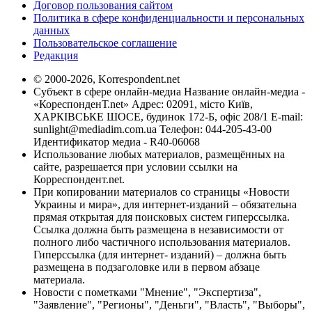
Договор пользования сайтом
Политика в сфере конфиденциальности и персональных
данных
Пользовательское соглашение
Редакция
© 2000-2026, Korrespondent.net
Субъект в сфере онлайн-медиа Название онлайн-медиа -
«КореспонденТ.net» Адрес: 02091, місто Київ,
ХАРКІВСЬКЕ ШОСЕ, будинок 172-Б, офіс 208/1 E-mail:
sunlight@mediadim.com.ua
Телефон: 044-205-43-00
Идентификатор медиа - R40-06068
Использование любых материалов, размещённых на
сайте, разрешается при условии ссылки на
Корреспондент.net.
При копировании материалов со страницы «Новости
Украины и мира», для интернет-изданий – обязательна
прямая открытая для поисковых систем гиперссылка.
Ссылка должна быть размещена в независимости от
полного либо частичного использования материалов.
Гиперссылка (для интернет- изданий) – должна быть
размещена в подзаголовке или в первом абзаце
материала.
Новости с пометками "Мнение", "Экспертиза",
"Заявление", "Регионы", "Деньги", "Власть", "Выборы",