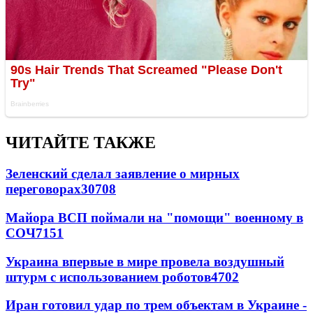
ЧИТАЙТЕ ТАКЖЕ
Зеленский сделал заявление о мирных
переговорах
30708
Майора ВСП поймали на "помощи" военному в
СОЧ
7151
Украина впервые в мире провела воздушный
штурм с использованием роботов
4702
Иран готовил удар по трем объектам в Украине -