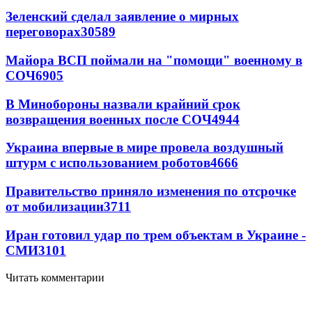
Зеленский сделал заявление о мирных
переговорах
30589
Майора ВСП поймали на "помощи" военному в
СОЧ
6905
В Минобороны назвали крайний срок
возвращения военных после СОЧ
4944
Украина впервые в мире провела воздушный
штурм с использованием роботов
4666
Правительство приняло изменения по отсрочке
от мобилизации
3711
Иран готовил удар по трем объектам в Украине -
СМИ
3101
Читать комментарии