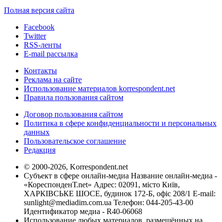
Полная версия сайта
Facebook
Twitter
RSS-ленты
E-mail рассылка
Контакты
Реклама на сайте
Использование материалов korrespondent.net
Правила пользования сайтом
Договор пользования сайтом
Политика в сфере конфиденциальности и персональных
данных
Пользовательское соглашение
Редакция
© 2000-2026, Korrespondent.net
Субъект в сфере онлайн-медиа Название онлайн-медиа -
«КореспонденТ.net» Адрес: 02091, місто Київ,
ХАРКІВСЬКЕ ШОСЕ, будинок 172-Б, офіс 208/1 E-mail:
sunlight@mediadim.com.ua
Телефон: 044-205-43-00
Идентификатор медиа - R40-06068
Использование любых материалов, размещённых на