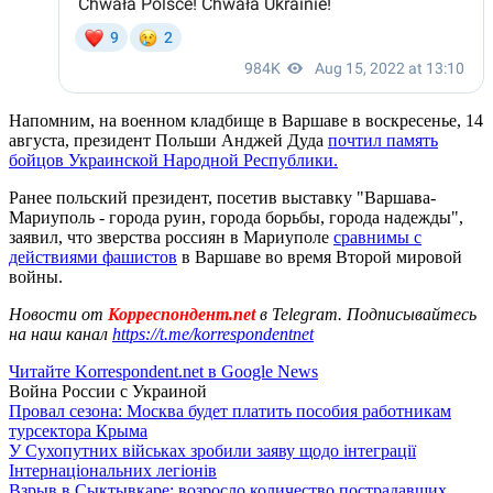
Напомним, на военном кладбище в Варшаве в воскресенье, 14
августа, президент Польши Анджей Дуда
почтил память
бойцов Украинской Народной Республики.
Ранее польский президент, посетив выставку "Варшава-
Мариуполь - города руин, города борьбы, города надежды",
заявил, что зверства россиян в Мариуполе
сравнимы с
действиями фашистов
в Варшаве во время Второй мировой
войны.
Новости от
Корреспондент.net
в Telegram. Подписывайтесь
на наш канал
https://t.me/korrespondentnet
Читайте Korrespondent.net в Google News
Война России с Украиной
Провал сезона: Москва будет платить пособия работникам
турсектора Крыма
У Сухопутних військах зробили заяву щодо інтеграції
Інтернаціональних легіонів
Взрыв в Сыктывкаре: возросло количество пострадавших