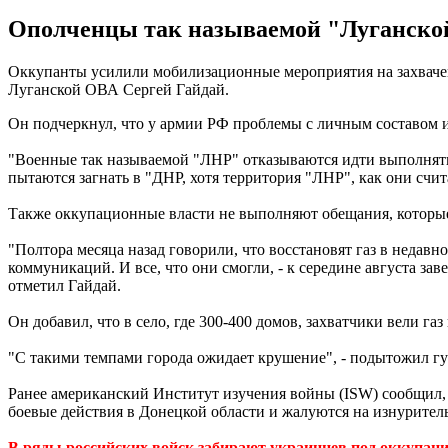
Ополченцы так называемой "Луганской 
Оккупанты усилили мобилизационные мероприятия на захвачен
Луганской ОВА Сергей Гайдай.
Он подчеркнул, что у армии РФ проблемы с личным составом и
"Военные так называемой "ЛНР" отказываются идти выполнять 
пытаются загнать в "ДНР, хотя территория "ЛНР", как они счит
Также оккупационные власти не выполняют обещания, которы
"Полтора месяца назад говорили, что восстановят газ в недавн
коммуникаций. И все, что они смогли, - к середине августа за
отметил Гайдай.
Он добавил, что в село, где 300-400 домов, захватчики вели газ
"С такими темпами города ожидает крушение", - подытожил гу
Ранее американский Институт изучения войны (ISW) сообщил,
боевые действия в Донецкой области и жалуются на изнурител
В ряды российских войск забирают украинцев под оккупац