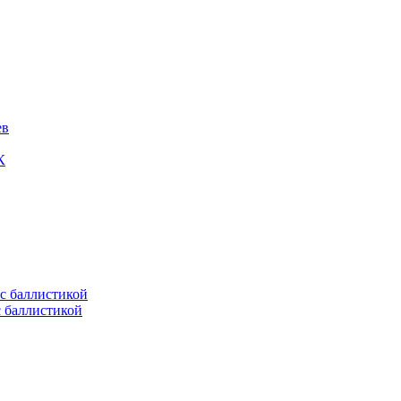
ев
К
с баллистикой