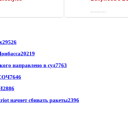
х
29526
Донбасса
20219
кого направлено в суд
7763
 СОЧ
7646
И
2886
triot начнет сбивать ракеты
2396