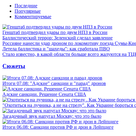
Последние
Популярные
Комментируемые
Генштаб подтвердил удары по двум НПЗ в России
Баллистический террор: Зеленский сделал заявление
Россияне нанесли удар дроном по локомотиву поезда Сумы-Ки
Летела баллистика и "шахеды": как сработала ПВО
Стало известно, в какой области больше всего жалуются на ТЦ
Сюжеты
Итоги 07.08: "Адские" санкции и "парад" дронов
Адские санкции. Решение Сената США
"Охотиться на лучника, а не на стрелу". Как Украине бороться 
Загадочный звук напугал Москву: что это было
Итоги 06.08: Санкции против РФ и дрон в Лейпциге