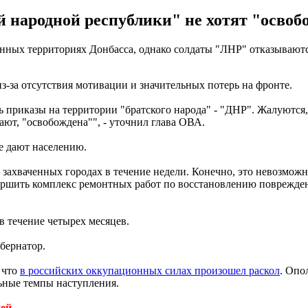
народной республики" не хотят "освоб
ных территориях Донбасса, однако солдаты "ЛНР" отказываются
з-за отсутствия мотивации и значительных потерь на фронте.
приказы на территории "братского народа" - "ДНР". Жалуются,
ают, "освобождена"", - уточнил глава ОВА.
е дают населению.
о захваченных городах в течение недели. Конечно, это невозмож
вершить комплекс ремонтных работ по восстановлению поврежденн
 в течение четырех месяцев.
бернатор.
 что
в российских оккупационных силах произошел раскол
. Опо
ьные темпы наступления.
ией