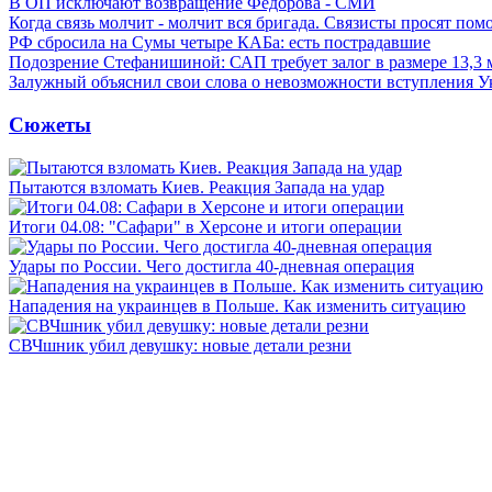
В ОП исключают возвращение Федорова - СМИ
Когда связь молчит - молчит вся бригада. Связисты просят по
РФ сбросила на Сумы четыре КАБа: есть пострадавшие
Подозрение Стефанишиной: САП требует залог в размере 13,3 
Залужный объяснил свои слова о невозможности вступления 
Сюжеты
Пытаются взломать Киев. Реакция Запада на удар
Итоги 04.08: "Сафари" в Херсоне и итоги операции
Удары по России. Чего достигла 40-дневная операция
Нападения на украинцев в Польше. Как изменить ситуацию
СВЧшник убил девушку: новые детали резни