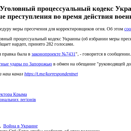
 Уголовный процессуальный кодекс Укра
преступления во время действия военн
цедуру меры пресечения для корректировщиков огня. Об этом
со
ловный процессуальный кодекс Украины (об избрании меры пре
бщает нардеп, принято 282 голосами.
я правка была в
законопроекте №7431
", - говорится в сообщении
тные удары по Запорожью
в обмен на обещание "руководящей до
а наш канал
https://t.me/korrespondentnet
сектора Крыма
іональних легіонів
,
Война в Украине