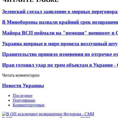
Зеленский сделал заявление о мирных переговора
В Минобороны назвали крайний срок возвращен
Майора ВСП поймали на "помощи" военному в
Украина впервые в мире провела воздушный шту
Правительство приняло изменения по отсрочке о
Иран готовил удар по трем объектам в Украине 
Читать комментарии
Новости Украины
Последние
Популярные
Комментируемые