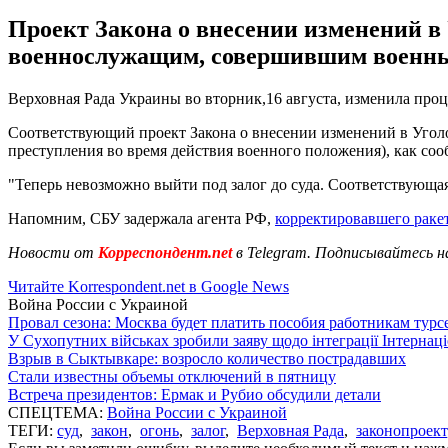
Проект Закона о внесении изменений в
военнослужащим, совершившим военные 
Верховная Рада Украины во вторник,16 августа, изменила про
Соответствующий проект Закона о внесении изменений в Уго
преступления во время действия военного положения), как соо
"Теперь невозможно выйти под залог до суда. Соответствующа
Напомним, СБУ задержала агента РФ,
корректировавшего раке
Новости от
Корреспондент.net
в Telegram. Подписывайтесь н
Читайте Korrespondent.net в Google News
Война России с Украиной
Провал сезона: Москва будет платить пособия работникам тур
У Сухопутних військах зробили заяву щодо інтеграції Інтернац
Взрыв в Сыктывкаре: возросло количество пострадавших
Стали известны объемы отключений в пятницу
Встреча президентов: Ермак и Рубио обсудили детали
СПЕЦТЕМА:
Война России с Украиной
ТЕГИ:
суд
,
закон
,
огонь
,
залог
,
Верховная Рада
,
законопроект