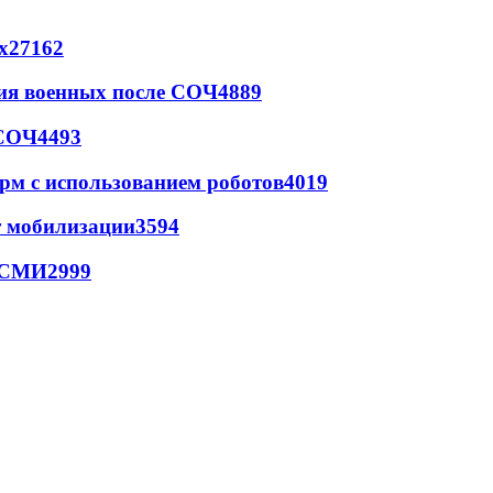
х
27162
ия военных после СОЧ
4889
 СОЧ
4493
рм с использованием роботов
4019
т мобилизации
3594
- СМИ
2999