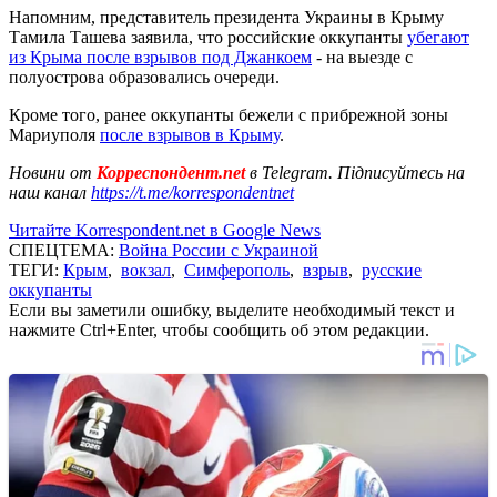
Напомним, представитель президента Украины в Крыму
Тамила Ташева заявила, что российские оккупанты
убегают
из Крыма после взрывов под Джанкоем
- на выезде с
полуострова образовались очереди.
Кроме того, ранее оккупанты бежели с прибрежной зоны
Мариуполя
после взрывов в Крыму
.
Новини от
Корреспондент.net
в Telegram. Підписуйтесь на
наш канал
https://t.me/korrespondentnet
Читайте Korrespondent.net в Google News
СПЕЦТЕМА:
Война России с Украиной
ТЕГИ:
Крым
,
вокзал
,
Симферополь
,
взрыв
,
русские
оккупанты
Если вы заметили ошибку, выделите необходимый текст и
нажмите Ctrl+Enter, чтобы сообщить об этом редакции.