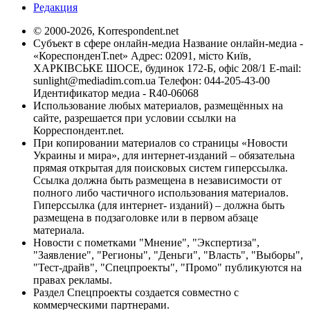
Редакция
© 2000-2026, Korrespondent.net
Субъект в сфере онлайн-медиа Название онлайн-медиа -
«КореспонденТ.net» Адрес: 02091, місто Київ,
ХАРКІВСЬКЕ ШОСЕ, будинок 172-Б, офіс 208/1 E-mail:
sunlight@mediadim.com.ua
Телефон: 044-205-43-00
Идентификатор медиа - R40-06068
Использование любых материалов, размещённых на
сайте, разрешается при условии ссылки на
Корреспондент.net.
При копировании материалов со страницы «Новости
Украины и мира», для интернет-изданий – обязательна
прямая открытая для поисковых систем гиперссылка.
Ссылка должна быть размещена в независимости от
полного либо частичного использования материалов.
Гиперссылка (для интернет- изданий) – должна быть
размещена в подзаголовке или в первом абзаце
материала.
Новости с пометками "Мнение", "Экспертиза",
"Заявление", "Регионы", "Деньги", "Власть", "Выборы",
"Тест-драйв", "Спецпроекты", "Промо" публикуются на
правах рекламы.
Раздел Спецпроекты создается совместно с
коммерческими партнерами.