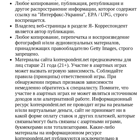
Любое копирование, публикация, републикация и
другое распространение информации, которое содержит
ссылку на "Интерфакс-Украина", EPA / UPG, строго
воспрещается.
Владелец веб-страницы в разделе Я- Корреспондент
является автор публикации.
Любое копирование, перепечатка и воспроизведение
фотографий и/или аудиовизуальных материалов,
принадлежащих правообладателю Getty Images, строго
запрещено.
Материалы сайта korrespondent.net предназначены для
лиц старше 21 года (21+). Участие в азартных играх
может вызвать игровую зависимость. Соблюдайте
правила (принципы) ответственной игры. При
обнаружении первых признаков зависимости
немедленно обратитесь к специалисту. Помните, что
участие в азартных играх не может являться источником
доходов или альтернативой работе. Информационный
ресурс korrespondent.net не проводит игры на реальные
и/или виртуальные деньги, сайт не принимает ни в
какой форме оплату ставок и других платежей, которые
связаны/могут быть связаны с азартными играми,
букмекерами или тотализаторами. Какие-либо
материалы на информационном ресурсе
korrespondent.net публикуются исключительно в