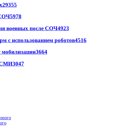
х
29355
 СОЧ
5978
ия военных после СОЧ
4923
рм с использованием роботов
4516
т мобилизации
3664
- СМИ
3047
ого