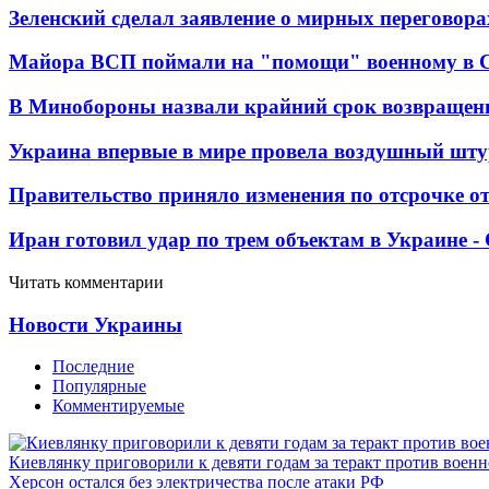
Зеленский сделал заявление о мирных переговора
Майора ВСП поймали на "помощи" военному в
В Минобороны назвали крайний срок возвращен
Украина впервые в мире провела воздушный шту
Правительство приняло изменения по отсрочке о
Иран готовил удар по трем объектам в Украине 
Читать комментарии
Новости Украины
Последние
Популярные
Комментируемые
Киевлянку приговорили к девяти годам за теракт против военн
Херсон остался без электричества после атаки РФ