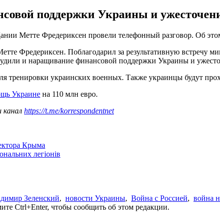
совой поддержки Украины и ужесточени
ании Метте Фредериксен провели телефонный разговор. Об это
етте Фредериксен. Поблагодарил за результативную встречу м
судили и наращивание финансовой поддержки Украины и ужесто
ля тренировки украинских военных. Также украинцы будут прох
ощь Украине
на 110 млн евро.
ш канал
https://t.me/korrespondentnet
сектора Крыма
іональних легіонів
димир Зеленский
,
новости Украины
,
Война с Россией
,
война н
те Ctrl+Enter, чтобы сообщить об этом редакции.