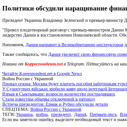
Политики обсудили наращивание финан
Президент Украины Владимир Зеленский и премьер-министр Д
"Провел плодотворный разговор с премьер-министром Дании М
лидерство Дании в восстановлении Николаевской области. Об
Напомним,
Дания направит в Великобританию инструкторов
д
Также сообщалось, что
Дания увеличит свою финансовую пом
Новини от
Корреспондент.net
в Telegram. Підписуйтесь на на
Читайте Korrespondent.net в Google News
Война России с Украиной
Провал сезона: Москва будет платить пособия работникам тур
У Сухопутних військах зробили заяву щодо інтеграції Інтернац
Взрыв в Сыктывкаре: возросло количество пострадавших
Стали известны объемы отключений в пятницу
Встреча президентов: Ермак и Рубио обсудили детали
СПЕЦТЕМА:
Война России с Украиной
ТЕГИ:
Украина
,
война
,
президент
,
Дания
,
Премьер-лига
,
Вла
Если вы заметили ошибку, выделите необходимый текст и нажми