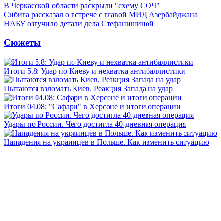
В Черкасской области раскрыли "схему СОЧ"
Сибига рассказал о встрече с главой МИД Азербайджана
НАБУ озвучило детали дела Стефанишиной
Сюжеты
Итоги 5.8: Удар по Киеву и нехватка антибаллистики
Пытаются взломать Киев. Реакция Запада на удар
Итоги 04.08: "Сафари" в Херсоне и итоги операции
Удары по России. Чего достигла 40-дневная операция
Нападения на украинцев в Польше. Как изменить ситуацию