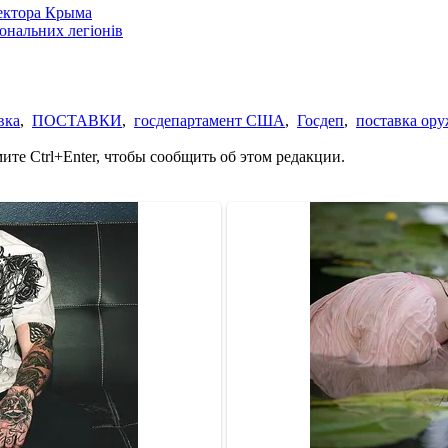
сектора Крыма
іональних легіонів
вка
,
ПОСТАВКИ
,
госдепартамент США
,
Госдеп
,
поставка ор
те Ctrl+Enter, чтобы сообщить об этом редакции.