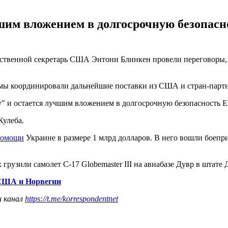
им вложением в долгосрочную безопасн
твенной секретарь США Энтони Блинкен провели переговоры, г
мы координировали дальнейшие поставки из США и стран-партне
" и остается лучшим вложением в долгосрочную безопасность Е
Кулеба.
помощи
Украине в размере 1 млрд долларов. В него вошли боеп
грузили самолет C-17 Globemaster III на авиабазе Дувр в штате 
 США и Норвегии
ш канал
https://t.me/korrespondentnet