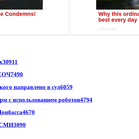
х
30911
 СОЧ
7490
кого направлено в суд
6059
рм с использованием роботов
4794
Донбасса
4670
- СМИ
3090