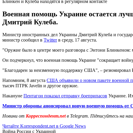
Блинкен и Кулеба находятся в регулярном контакте
Военная помощь Украине остается лучш
Дмитрий Кулеба.
Министр иностранных дел Украины Дмитрий Кулеба и государс
министр сообщил в
Twitter
в среду, 17 августа.
"Оружие было в центре моего разговора с Энтони Блинкеном: 
Он подчеркнул, что военная помощь Украине "сокращает войну
"Благодарен за неизменную поддержку США", – резюмировал 
Напомним, 8 августа
США объявили о новом пакете военной 
тысяч ПТРК Javelin и другое оружие.
Накануне
Пентагон показал отправку боеприпасов
Украине. Их 
Министр обороны анонсировал новую военную помощь от
Новини от
Корреспондент.net
в Telegram. Підписуйтесь на на
Читайте Korrespondent.net в Google News
Война России с Украиной