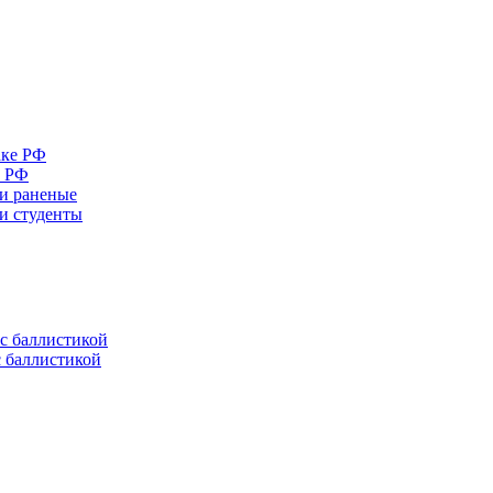
е РФ
 и раненые
ли студенты
с баллистикой