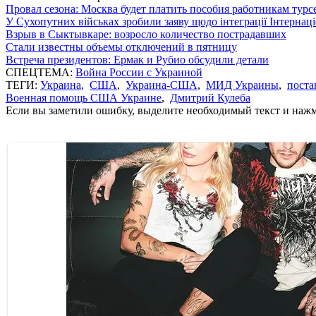
Провал сезона: Москва будет платить пособия работникам тур
У Сухопутних військах зробили заяву щодо інтеграції Інтернац
Взрыв в Сыктывкаре: возросло количество пострадавших
Стали известны объемы отключений в пятницу
Встреча президентов: Ермак и Рубио обсудили детали
СПЕЦТЕМА:
Война России с Украиной
ТЕГИ:
Украина
,
США
,
Украина-США
,
МИД Украины
,
поста
Военная помощь США Украине
,
Дмитрий Кулеба
Если вы заметили ошибку, выделите необходимый текст и нажми