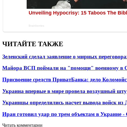
ЧИТАЙТЕ ТАКЖЕ
Зеленский сделал заявление о мирных переговора
Майора ВСП поймали на "помощи" военному в
Присвоение средств ПриватБанка: дело Коломойс
Украина впервые в мире провела воздушный шту
Украинцы определились насчет вывода войск из 
Иран готовил удар по трем объектам в Украине 
Читать комментарии