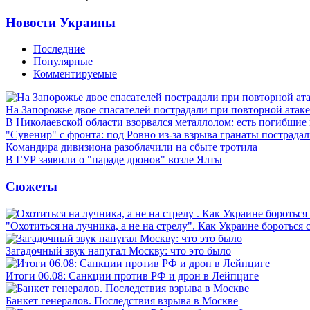
Новости Украины
Последние
Популярные
Комментируемые
На Запорожье двое спасателей пострадали при повторной атак
В Николаевской области взорвался металлолом: есть погибшие
"Сувенир" с фронта: под Ровно из-за взрыва гранаты пострада
Командира дивизиона разоблачили на сбыте тротила
В ГУР заявили о "параде дронов" возле Ялты
Сюжеты
"Охотиться на лучника, а не на стрелу". Как Украине бороться 
Загадочный звук напугал Москву: что это было
Итоги 06.08: Санкции против РФ и дрон в Лейпциге
Банкет генералов. Последствия взрыва в Москве