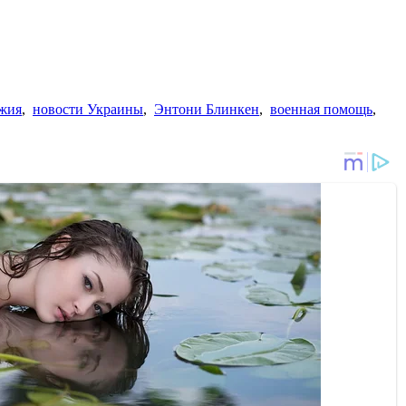
ужия
,
новости Украины
,
Энтони Блинкен
,
военная помощь
,