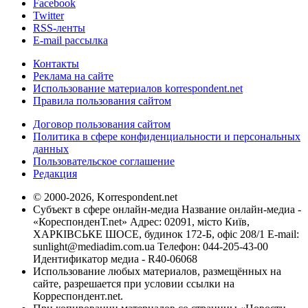
Facebook
Twitter
RSS-ленты
E-mail рассылка
Контакты
Реклама на сайте
Использование материалов korrespondent.net
Правила пользования сайтом
Договор пользования сайтом
Политика в сфере конфиденциальности и персональных
данных
Пользовательское соглашение
Редакция
© 2000-2026, Korrespondent.net
Субъект в сфере онлайн-медиа Название онлайн-медиа -
«КореспонденТ.net» Адрес: 02091, місто Київ,
ХАРКІВСЬКЕ ШОСЕ, будинок 172-Б, офіс 208/1 E-mail:
sunlight@mediadim.com.ua
Телефон: 044-205-43-00
Идентификатор медиа - R40-06068
Использование любых материалов, размещённых на
сайте, разрешается при условии ссылки на
Корреспондент.net.