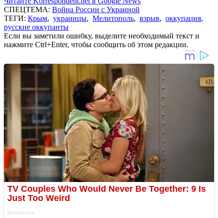
Читайте Korrespondent.net в Google News
СПЕЦТЕМА:
Война России с Украиной
ТЕГИ:
Крым
,
украинцы
,
Мелитополь
,
взрыв
,
оккупация
,
русские оккупанты
Если вы заметили ошибку, выделите необходимый текст и
нажмите Ctrl+Enter, чтобы сообщить об этом редакции.