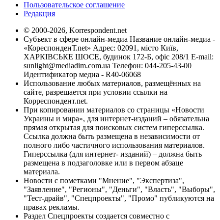
Пользовательское соглашение
Редакция
© 2000-2026, Korrespondent.net
Субъект в сфере онлайн-медиа Название онлайн-медиа -
«КореспонденТ.net» Адрес: 02091, місто Київ,
ХАРКІВСЬКЕ ШОСЕ, будинок 172-Б, офіс 208/1 E-mail:
sunlight@mediadim.com.ua
Телефон: 044-205-43-00
Идентификатор медиа - R40-06068
Использование любых материалов, размещённых на
сайте, разрешается при условии ссылки на
Корреспондент.net.
При копировании материалов со страницы «Новости
Украины и мира», для интернет-изданий – обязательна
прямая открытая для поисковых систем гиперссылка.
Ссылка должна быть размещена в независимости от
полного либо частичного использования материалов.
Гиперссылка (для интернет- изданий) – должна быть
размещена в подзаголовке или в первом абзаце
материала.
Новости с пометками "Мнение", "Экспертиза",
"Заявление", "Регионы", "Деньги", "Власть", "Выборы",
"Тест-драйв", "Спецпроекты", "Промо" публикуются на
правах рекламы.
Раздел Спецпроекты создается совместно с