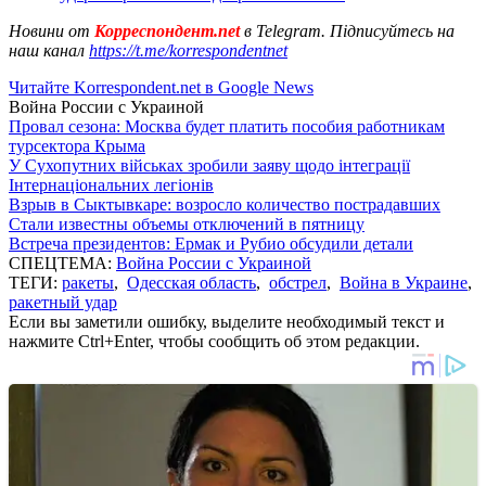
Новини от
Корреспондент.net
в Telegram. Підписуйтесь на
наш канал
https://t.me/korrespondentnet
Читайте Korrespondent.net в Google News
Война России с Украиной
Провал сезона: Москва будет платить пособия работникам
турсектора Крыма
У Сухопутних військах зробили заяву щодо інтеграції
Інтернаціональних легіонів
Взрыв в Сыктывкаре: возросло количество пострадавших
Стали известны объемы отключений в пятницу
Встреча президентов: Ермак и Рубио обсудили детали
СПЕЦТЕМА:
Война России с Украиной
ТЕГИ:
ракеты
,
Одесская область
,
обстрел
,
Война в Украине
,
ракетный удар
Если вы заметили ошибку, выделите необходимый текст и
нажмите Ctrl+Enter, чтобы сообщить об этом редакции.