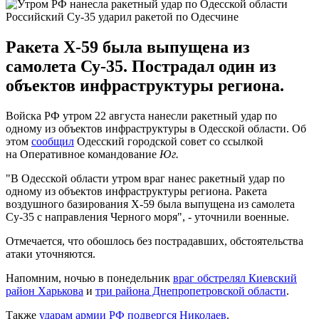
Российский Су-35 ударил ракетой по Одесчине
Ракета Х-59 была выпущена из
самолета Су-35. Пострадал один из
объектов инфраструктуры региона.
Войска РФ утром 22 августа нанесли ракетный удар по
одному из объектов инфраструктуры в Одесской области. Об
этом
сообщил
Одесский городской совет со ссылкой
на Оперативное командование
Юг.
"В Одесской области утром враг нанес ракетный удар по
одному из объектов инфраструктуры региона. Ракета
воздушного базирования Х-59 была выпущена из самолета
Су-35 с направления Черного моря", - уточнили военные.
Отмечается, что обошлось без пострадавших, обстоятельства
атаки уточняются.
Напомним, ночью в понедельник
враг обстрелял Киевский
район Харькова
и
три района Днепропетровской области
.
Также
ударам армии РФ подвергся Николаев
.