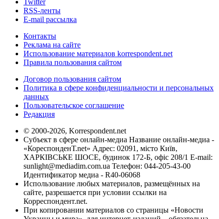
Twitter
RSS-ленты
E-mail рассылка
Контакты
Реклама на сайте
Использование материалов korrespondent.net
Правила пользования сайтом
Договор пользования сайтом
Политика в сфере конфиденциальности и персональных
данных
Пользовательское соглашение
Редакция
© 2000-2026, Korrespondent.net
Субъект в сфере онлайн-медиа Название онлайн-медиа -
«КореспонденТ.net» Адрес: 02091, місто Київ,
ХАРКІВСЬКЕ ШОСЕ, будинок 172-Б, офіс 208/1 E-mail:
sunlight@mediadim.com.ua
Телефон: 044-205-43-00
Идентификатор медиа - R40-06068
Использование любых материалов, размещённых на
сайте, разрешается при условии ссылки на
Корреспондент.net.
При копировании материалов со страницы «Новости
Украины и мира», для интернет-изданий – обязательна