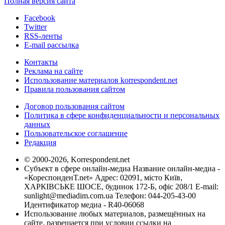
Полная версия сайта
Facebook
Twitter
RSS-ленты
E-mail рассылка
Контакты
Реклама на сайте
Использование материалов korrespondent.net
Правила пользования сайтом
Договор пользования сайтом
Политика в сфере конфиденциальности и персональных
данных
Пользовательское соглашение
Редакция
© 2000-2026, Korrespondent.net
Субъект в сфере онлайн-медиа Название онлайн-медиа -
«КореспонденТ.net» Адрес: 02091, місто Київ,
ХАРКІВСЬКЕ ШОСЕ, будинок 172-Б, офіс 208/1 E-mail:
sunlight@mediadim.com.ua
Телефон: 044-205-43-00
Идентификатор медиа - R40-06068
Использование любых материалов, размещённых на
сайте, разрешается при условии ссылки на