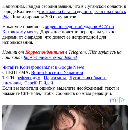
Напомним, Гайдай сегодня заявил, что в Луганской области в
городе Кадиевка
уничтожена база воздушно-десантных войск
РФ
. Ликвидированы 200 оккупантов.
Накануне появилось
видео последствий ударов ВСУ по
Каховскому мосту
. Дорожное полотно переправы усеяно
дырами от снарядов, что делает ее непригодной для
использования.
Новини от
Корреспондент.net
в Telegram. Підписуйтесь на
наш канал
https://t.me/korrespondentnet
Читайте Korrespondent.net в Google News
СПЕЦТЕМА:
Война России с Украиной
ТЕГИ:
референдум
,
Партизаны
,
Луганская область
,
листовки
,
Сергій Гайдай
Если вы заметили ошибку, выделите необходимый текст и
нажмите Ctrl+Enter, чтобы сообщить об этом редакции.