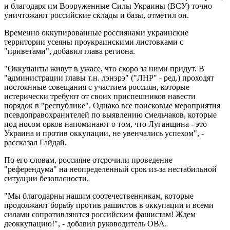
и благодаря им Вооруженные Силы Украины (ВСУ) точно
уничтожают российские склады и базы, отметил он.
Временно оккупированные россиянами украинские
территории усеяны проукраинскими листовками с
"приветами", добавил глава региона.
"Оккупанты живут в ужасе, что скоро за ними придут. В
"администрации главы т.н. лэнэрэ" ("ЛНР" - ред.) проходят
постоянные совещания с участием россиян, которые
истерически требуют от своих приспешников навести
порядок в "республике". Однако все поисковые мероприятия
псевдоправохранителей по выявлению смельчаков, которые
под носом орков напоминают о том, что Луганщина - это
Украина и против оккупации, не увенчались успехом", -
рассказал Гайдай.
По его словам, россияне отсрочили проведение
"референдума" на неопределенный срок из-за нестабильной
ситуации безопасности.
"Мы благодарны нашим соотечественникам, которые
продолжают борьбу против рашистов в оккупации и всеми
силами сопротивляются российским фашистам! Ждем
деоккупацию!", - добавил руководитель ОВА.