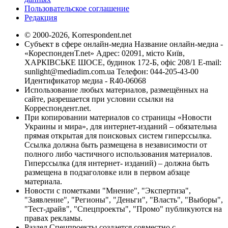
Пользовательское соглашение
Редакция
© 2000-2026, Korrespondent.net
Субъект в сфере онлайн-медиа Название онлайн-медиа -
«КореспонденТ.net» Адрес: 02091, місто Київ,
ХАРКІВСЬКЕ ШОСЕ, будинок 172-Б, офіс 208/1 E-mail:
sunlight@mediadim.com.ua
Телефон: 044-205-43-00
Идентификатор медиа - R40-06068
Использование любых материалов, размещённых на
сайте, разрешается при условии ссылки на
Корреспондент.net.
При копировании материалов со страницы «Новости
Украины и мира», для интернет-изданий – обязательна
прямая открытая для поисковых систем гиперссылка.
Ссылка должна быть размещена в независимости от
полного либо частичного использования материалов.
Гиперссылка (для интернет- изданий) – должна быть
размещена в подзаголовке или в первом абзаце
материала.
Новости с пометками "Мнение", "Экспертиза",
"Заявление", "Регионы", "Деньги", "Власть", "Выборы",
"Тест-драйв", "Спецпроекты", "Промо" публикуются на
правах рекламы.
Раздел Спецпроекты создается совместно с