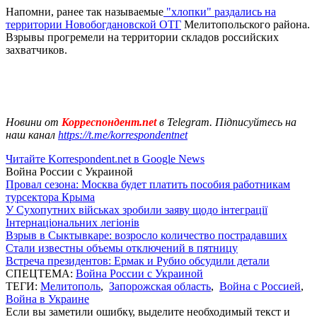
Напомни, ранее так называемые
"хлопки" раздались на
территории Новобогдановской ОТГ
Мелитопольского района.
Взрывы прогремели на территории складов российских
захватчиков.
Новини от
Корреспондент.net
в Telegram. Підписуйтесь на
наш канал
https://t.me/korrespondentnet
Читайте Korrespondent.net в Google News
Война России с Украиной
Провал сезона: Москва будет платить пособия работникам
турсектора Крыма
У Сухопутних військах зробили заяву щодо інтеграції
Інтернаціональних легіонів
Взрыв в Сыктывкаре: возросло количество пострадавших
Стали известны объемы отключений в пятницу
Встреча президентов: Ермак и Рубио обсудили детали
СПЕЦТЕМА:
Война России с Украиной
ТЕГИ:
Мелитополь
,
Запорожская область
,
Война с Россией
,
Война в Украине
Если вы заметили ошибку, выделите необходимый текст и