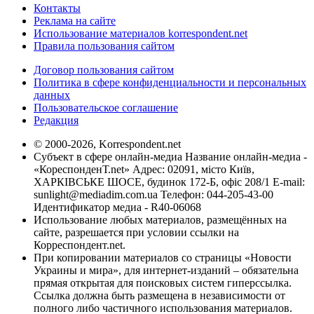
Контакты
Реклама на сайте
Использование материалов korrespondent.net
Правила пользования сайтом
Договор пользования сайтом
Политика в сфере конфиденциальности и персональных
данных
Пользовательское соглашение
Редакция
© 2000-2026, Korrespondent.net
Субъект в сфере онлайн-медиа Название онлайн-медиа -
«КореспонденТ.net» Адрес: 02091, місто Київ,
ХАРКІВСЬКЕ ШОСЕ, будинок 172-Б, офіс 208/1 E-mail:
sunlight@mediadim.com.ua
Телефон: 044-205-43-00
Идентификатор медиа - R40-06068
Использование любых материалов, размещённых на
сайте, разрешается при условии ссылки на
Корреспондент.net.
При копировании материалов со страницы «Новости
Украины и мира», для интернет-изданий – обязательна
прямая открытая для поисковых систем гиперссылка.
Ссылка должна быть размещена в независимости от
полного либо частичного использования материалов.