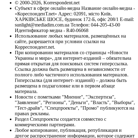
© 2000-2026, Korrespondent.net
Субъект в сфере онлайн-медиа Название онлайн-медиа -
«КореспонденТ.net» Адрес: 02091, місто Київ,
ХАРКІВСЬКЕ ШОСЕ, будинок 172-Б, офіс 208/1 E-mail:
sunlight@mediadim.com.ua
Телефон: 044-205-43-00
Идентификатор медиа - R40-06068
Использование любых материалов, размещённых на
сайте, разрешается при условии ссылки на
Корреспондент.net.
При копировании материалов со страницы «Новости
Украины и мира», для интернет-изданий – обязательна
прямая открытая для поисковых систем гиперссылка.
Ссылка должна быть размещена в независимости от
полного либо частичного использования материалов.
Гиперссылка (для интернет- изданий) – должна быть
размещена в подзаголовке или в первом абзаце
материала.
Новости с пометками "Мнение", "Экспертиза",
"Заявление", "Регионы", "Деньги", "Власть", "Выборы",
"Тест-драйв", "Спецпроекты", "Промо" публикуются на
правах рекламы.
Раздел Спецпроекты создается совместно с
коммерческими партнерами.
Любое копирование, публикация, републикация и
другое распространение информации, которое содержит