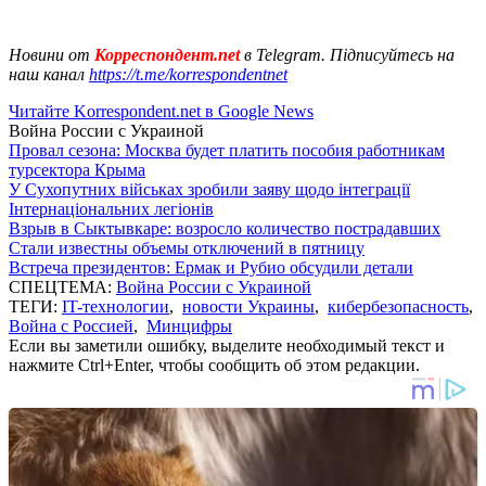
Новини от
Корреспондент.net
в Telegram. Підписуйтесь на
наш канал
https://t.me/korrespondentnet
Читайте Korrespondent.net в Google News
Война России с Украиной
Провал сезона: Москва будет платить пособия работникам
турсектора Крыма
У Сухопутних військах зробили заяву щодо інтеграції
Інтернаціональних легіонів
Взрыв в Сыктывкаре: возросло количество пострадавших
Стали известны объемы отключений в пятницу
Встреча президентов: Ермак и Рубио обсудили детали
СПЕЦТЕМА:
Война России с Украиной
ТЕГИ:
IT-технологии
,
новости Украины
,
кибербезопасность
,
Война с Россией
,
Минцифры
Если вы заметили ошибку, выделите необходимый текст и
нажмите Ctrl+Enter, чтобы сообщить об этом редакции.