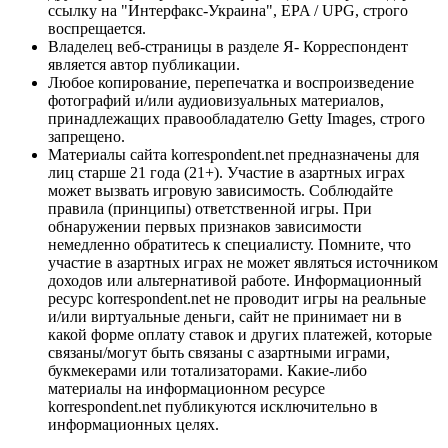
ссылку на "Интерфакс-Украина", EPA / UPG, строго
воспрещается.
Владелец веб-страницы в разделе Я- Корреспондент
является автор публикации.
Любое копирование, перепечатка и воспроизведение
фотографий и/или аудиовизуальных материалов,
принадлежащих правообладателю Getty Images, строго
запрещено.
Материалы сайта korrespondent.net предназначены для
лиц старше 21 года (21+). Участие в азартных играх
может вызвать игровую зависимость. Соблюдайте
правила (принципы) ответственной игры. При
обнаружении первых признаков зависимости
немедленно обратитесь к специалисту. Помните, что
участие в азартных играх не может являться источником
доходов или альтернативой работе. Информационный
ресурс korrespondent.net не проводит игры на реальные
и/или виртуальные деньги, сайт не принимает ни в
какой форме оплату ставок и других платежей, которые
связаны/могут быть связаны с азартными играми,
букмекерами или тотализаторами. Какие-либо
материалы на информационном ресурсе
korrespondent.net публикуются исключительно в
информационных целях.