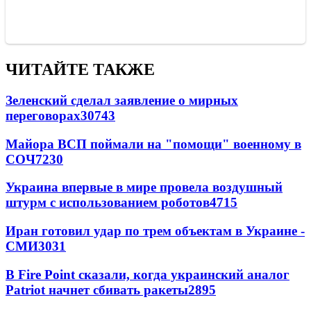
ЧИТАЙТЕ ТАКЖЕ
Зеленский сделал заявление о мирных
переговорах
30743
Майора ВСП поймали на "помощи" военному в
СОЧ
7230
Украина впервые в мире провела воздушный
штурм с использованием роботов
4715
Иран готовил удар по трем объектам в Украине -
СМИ
3031
В Fire Point сказали, когда украинский аналог
Patriot начнет сбивать ракеты
2895