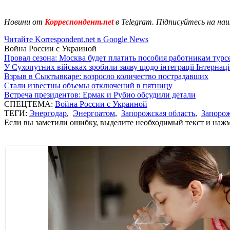
Новини от
Корреспондент.net
в Telegram. Підписуйтесь на на
Читайте Korrespondent.net в Google News
Война России с Украиной
Провал сезона: Москва будет платить пособия работникам тур
У Сухопутних військах зробили заяву щодо інтеграції Інтернац
Взрыв в Сыктывкаре: возросло количество пострадавших
Стали известны объемы отключений в пятницу
Встреча президентов: Ермак и Рубио обсудили детали
СПЕЦТЕМА:
Война России с Украиной
ТЕГИ:
Энергодар
,
Энергоатом
,
Запорожская область
,
Запоро
Если вы заметили ошибку, выделите необходимый текст и нажми