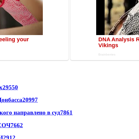
х
29550
Донбасса
20997
кого направлено в суд
7861
 СОЧ
7662
И
2912