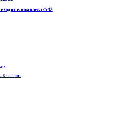
 входит в комплект
2543
ких
на Киевщине