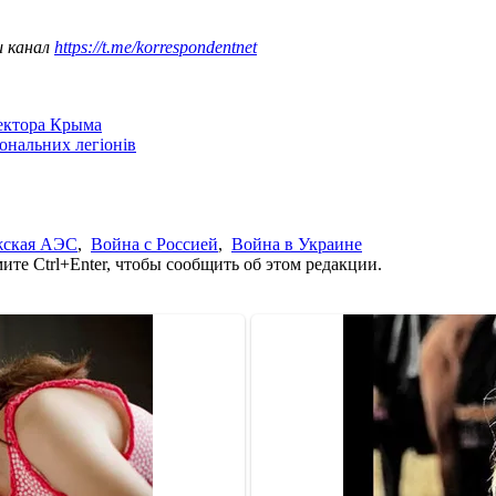
ш канал
https://t.me/korrespondentnet
сектора Крыма
іональних легіонів
жская АЭС
,
Война с Россией
,
Война в Украине
те Ctrl+Enter, чтобы сообщить об этом редакции.