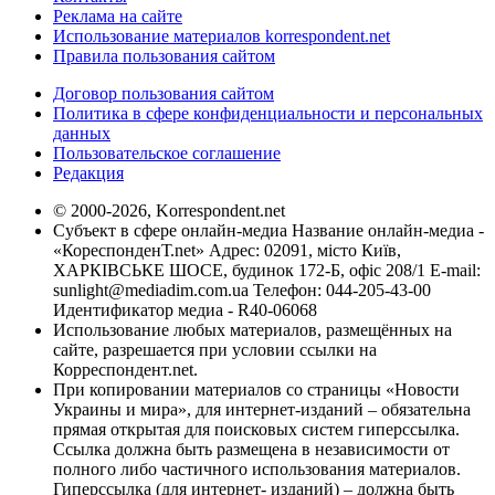
Реклама на сайте
Использование материалов korrespondent.net
Правила пользования сайтом
Договор пользования сайтом
Политика в сфере конфиденциальности и персональных
данных
Пользовательское соглашение
Редакция
© 2000-2026, Korrespondent.net
Субъект в сфере онлайн-медиа Название онлайн-медиа -
«КореспонденТ.net» Адрес: 02091, місто Київ,
ХАРКІВСЬКЕ ШОСЕ, будинок 172-Б, офіс 208/1 E-mail:
sunlight@mediadim.com.ua
Телефон: 044-205-43-00
Идентификатор медиа - R40-06068
Использование любых материалов, размещённых на
сайте, разрешается при условии ссылки на
Корреспондент.net.
При копировании материалов со страницы «Новости
Украины и мира», для интернет-изданий – обязательна
прямая открытая для поисковых систем гиперссылка.
Ссылка должна быть размещена в независимости от
полного либо частичного использования материалов.
Гиперссылка (для интернет- изданий) – должна быть