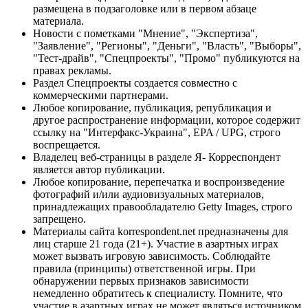
размещена в подзаголовке или в первом абзаце
материала.
Новости с пометками "Мнение", "Экспертиза",
"Заявление", "Регионы", "Деньги", "Власть", "Выборы",
"Тест-драйв", "Спецпроекты", "Промо" публикуются на
правах рекламы.
Раздел Спецпроекты создается совместно с
коммерческими партнерами.
Любое копирование, публикация, републикация и
другое распространение информации, которое содержит
ссылку на "Интерфакс-Украина", EPA / UPG, строго
воспрещается.
Владелец веб-страницы в разделе Я- Корреспондент
является автор публикации.
Любое копирование, перепечатка и воспроизведение
фотографий и/или аудиовизуальных материалов,
принадлежащих правообладателю Getty Images, строго
запрещено.
Материалы сайта korrespondent.net предназначены для
лиц старше 21 года (21+). Участие в азартных играх
может вызвать игровую зависимость. Соблюдайте
правила (принципы) ответственной игры. При
обнаружении первых признаков зависимости
немедленно обратитесь к специалисту. Помните, что
участие в азартных играх не может являться источником