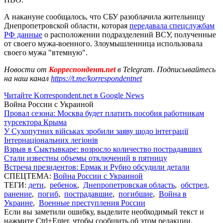
А накануне сообщалось, что СБУ разоблачила жительницу
Днепропетровской области, которая
передавала спецслужбам
РФ данные
о расположении подразделений ВСУ, полученные
от своего мужа-военного. Злоумышленница использовала
своего мужа "втемную".
Новости от
Корреспондент.net
в Telegram. Подписывайтесь
на наш канал
https://t.me/korrespondentnet
Читайте Korrespondent.net в Google News
Война России с Украиной
Провал сезона: Москва будет платить пособия работникам
турсектора Крыма
У Сухопутних військах зробили заяву щодо інтеграції
Інтернаціональних легіонів
Взрыв в Сыктывкаре: возросло количество пострадавших
Стали известны объемы отключений в пятницу
Встреча президентов: Ермак и Рубио обсудили детали
СПЕЦТЕМА:
Война России с Украиной
ТЕГИ:
дети
,
ребенок
,
Днепропетровская область
,
обстрел
,
ранение
,
погиб
,
пострадавшие
,
погибшие
,
Война в
Украине
,
Военные преступления России
Если вы заметили ошибку, выделите необходимый текст и
нажмите Ctrl+Enter, чтобы сообщить об этом редакции.