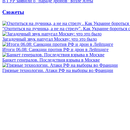
В ГУР заявили о "параде дронов" возле Ялты
Сюжеты
"Охотиться на лучника, а не на стрелу". Как Украине бороться 
Загадочный звук напугал Москву: что это было
Итоги 06.08: Санкции против РФ и дрон в Лейпциге
Банкет генералов. Последствия взрыва в Москве
Грязные технологии. Атаки РФ на выборы во Франции