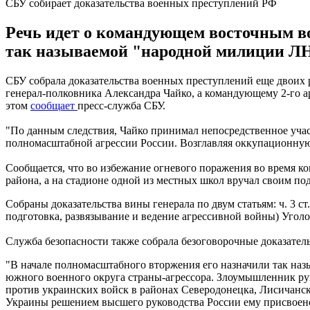
СБУ собирает доказательства военных преступлений РФ
Речь идет о командующем восточным в
так называемой "народной милиции ЛН
СБУ собрала доказательства военных преступлений еще двоих
генерал-полковника Александра Чайко, а командующему 2-го 
этом
сообщает
пресс-служба СБУ.
"По данным следствия, Чайко принимал непосредственное учас
полномасштабной агрессии России. Возглавляя оккупационную
Сообщается, что во избежание огневого поражения во время к
района, а на стадионе одной из местных школ вручал своим п
Собраны доказательства вины генерала по двум статьям: ч. 3 ст
подготовка, развязывание и ведение агрессивной войны) Угол
Служба безопасности также собрала безоговорочные доказате
"В начале полномасштабного вторжения его назначили так н
южного военного округа страны-агрессора. Злоумышленник рук
против украинских войск в районах Северодонецка, Лисичанск
Украины решением высшего руководства России ему присвоено 