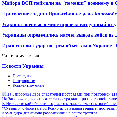
Майора ВСП поймали на "помощи" военному в
Присвоение средств ПриватБанка: дело Коломойс
Украина впервые в мире провела воздушный шту
Украинцы определились насчет вывода войск из 
Иран готовил удар по трем объектам в Украине 
Читать комментарии
Новости Украины
Последние
Популярные
Комментируемые
На Запорожье двое спасателей пострадали при повторной атак
В Николаевской области взорвался металлолом: есть погибшие
"Сувенир" с фронта: под Ровно из-за взрыва гранаты пострада
Командира дивизиона разоблачили на сбыте тротила