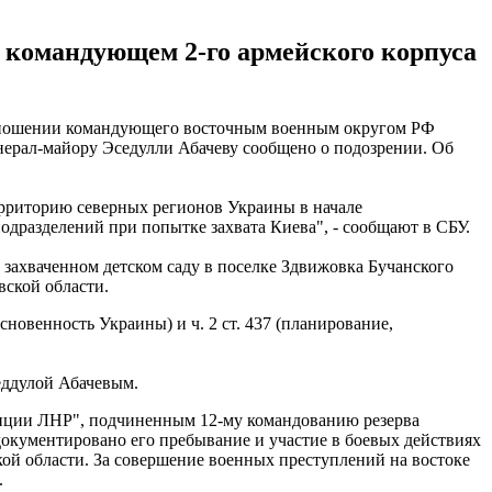
 командующем 2-го армейского корпуса
 отношении командующего восточным военным округом РФ
нерал-майору Эседулли Абачеву сообщено о подозрении. Об
ерриторию северных регионов Украины в начале
дразделений при попытке захвата Киева", - сообщают в СБУ.
 захваченном детском саду в поселке Здвижовка Бучанского
вской области.
сновенность Украины) и ч. 2 ст. 437 (планирование,
еддулой Абачевым.
лиции ЛНР", подчиненным 12-му командованию резерва
окументировано его пребывание и участие в боевых действиях
ой области. За совершение военных преступлений на востоке
.