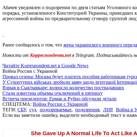
Абачев уведомлен о подозрении по двум статьям Уголовного к
порядка, установленного Конституцией Украины, приведших к ги
агрессивной войны по предварительному сговору группой лиц)
Ранее сообщалось о том, что
жена украинского военного переда
Новости от
Корреспондент.net
в Telegram. Подписывайтесь н
Читайте Korrespondent.net в Google News
Война России с Украиной
Провал сезона: Москва будет платить пособия работникам тур
У Сухопутних військах зробили заяву щодо інтеграції Інтернац
Взрыв в Сыктывкаре: возросло количество пострадавших
Стали известны объемы отключений в пятницу
Встреча президентов: Ермак и Рубио обсудили детали
СПЕЦТЕМА:
Война России с Украиной
ТЕГИ:
СБУ
,
суд
,
подозреваемые
,
подозрения
,
ЛНР
,
Война в 
Если вы заметили ошибку, выделите необходимый текст и нажми