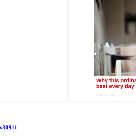
х
30911