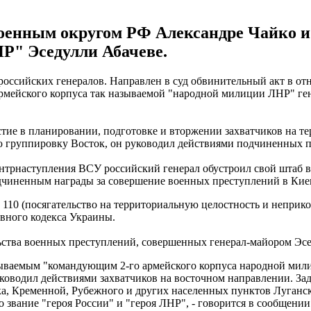
оенным округом РФ Александре Чайко и
Р" Эседулли Абачеве.
 российских генералов. Направлен в суд обвинительный акт в
армейского корпуса так называемой "народной милиции ЛНР" ге
тие в планировании, подготовке и вторжении захватчиков на т
 группировку Восток, он руководил действиями подчиненных по
онтрнаступления ВСУ российский генерал обустроил свой штаб в
одчиненным награды за совершение военных преступлений в Кие
. 110 (посягательство на территориальную целостность и неприко
овного кодекса Украины.
льства военных преступлений, совершенных генерал-майором Эс
азываемым "командующим 2-го армейского корпуса народной ми
оводил действиями захватчиков на восточном направлении. Зад
а, Кременной, Рубежного и других населенных пунктов Луганск
звание "героя России" и "героя ЛНР", - говорится в сообщении