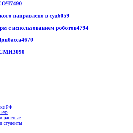
 СОЧ
7490
кого направлено в суд
6059
рм с использованием роботов
4794
Донбасса
4670
- СМИ
3090
е РФ
 и раненые
ли студенты